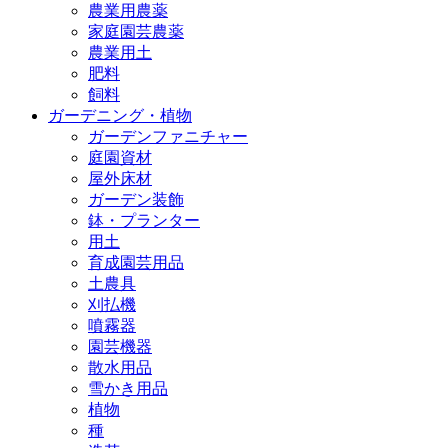
農業用農薬
家庭園芸農薬
農業用土
肥料
飼料
ガーデニング・植物
ガーデンファニチャー
庭園資材
屋外床材
ガーデン装飾
鉢・プランター
用土
育成園芸用品
土農具
刈払機
噴霧器
園芸機器
散水用品
雪かき用品
植物
種