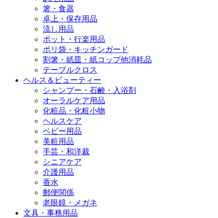
箸・食器
卓上・保存用品
流し用品
ポット・行楽用品
ポリ袋・キッチンガード
割箸・紙皿・紙コップ他消耗品
テーブルクロス
ヘルス＆ビューティー
シャンプー・石鹸・入浴剤
オーラルケア用品
化粧品・化粧小物
ヘルスケア
ベビー用品
美粧用品
手芸・和洋裁
シニアケア
介護用品
香水
郵便関係
老眼鏡・メガネ
文具・事務用品