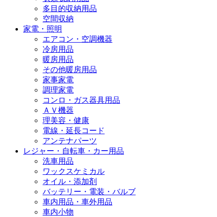
多目的収納用品
空間収納
家電・照明
エアコン・空調機器
冷房用品
暖房用品
その他暖房用品
家事家電
調理家電
コンロ・ガス器具用品
ＡＶ機器
理美容・健康
電線・延長コード
アンテナパーツ
レジャー・自転車・カー用品
洗車用品
ワックスケミカル
オイル・添加剤
バッテリー・電装・バルブ
車内用品・車外用品
車内小物