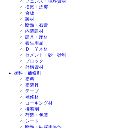
フェンス・境界資材
換気・煙突
合板
製材
断熱・石膏
内装建材
建具・床材
養生用品
ＤＩＹ木材
セメント・砂・砂利
ブロック
外構資材
塗料・補修剤
塗料
塗装具
テープ
補修材
コーキング材
接着剤
荷造・包装
シート
断熱・結露用品他