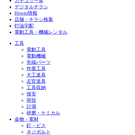
カテゴリ一覧
デジタルチラシ
Howto情報
店舗・チラシ検索
灯油宅配
電動工具・機械レンタル
工具
電動工具
電動機械
先端パーツ
作業工具
大工道具
左官道具
工具収納
保安
荷役
計測
研磨・ケミカル
金物・電材
釘・ビス
ネジボルト