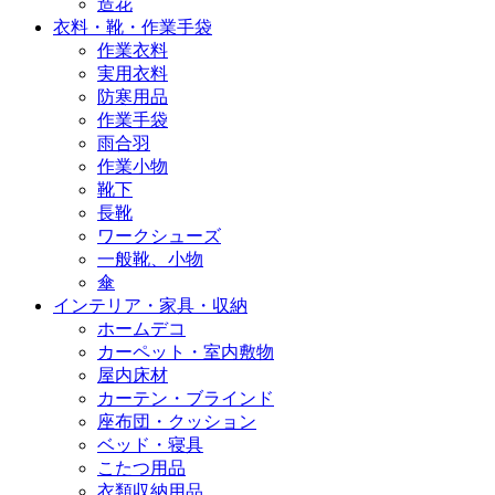
造花
衣料・靴・作業手袋
作業衣料
実用衣料
防寒用品
作業手袋
雨合羽
作業小物
靴下
長靴
ワークシューズ
一般靴、小物
傘
インテリア・家具・収納
ホームデコ
カーペット・室内敷物
屋内床材
カーテン・ブラインド
座布団・クッション
ベッド・寝具
こたつ用品
衣類収納用品