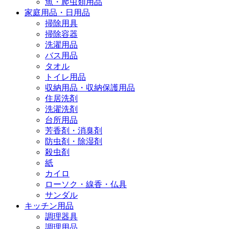
魚・爬虫類用品
家庭用品・日用品
掃除用具
掃除容器
洗濯用品
バス用品
タオル
トイレ用品
収納用品・収納保護用品
住居洗剤
洗濯洗剤
台所用品
芳香剤・消臭剤
防虫剤・除湿剤
殺虫剤
紙
カイロ
ローソク・線香・仏具
サンダル
キッチン用品
調理器具
調理用品