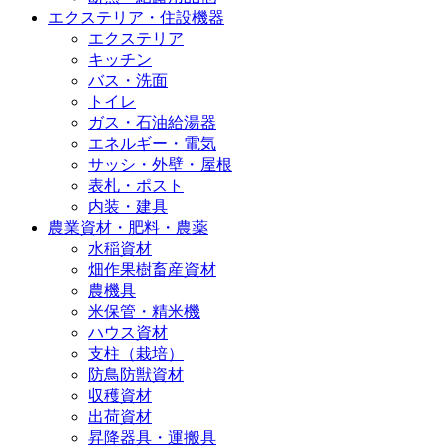
エクステリア・住設機器
エクステリア
キッチン
バス・洗面
トイレ
ガス・石油給湯器
エネルギー・電気
サッシ・外壁・屋根
表札・ポスト
内装・建具
農業資材・肥料・農薬
水稲資材
畑作果樹畜産資材
農機具
米保管・精米機
ハウス資材
支柱（栽培）
防鳥防獣資材
収穫資材
出荷資材
昇降器具・運搬具