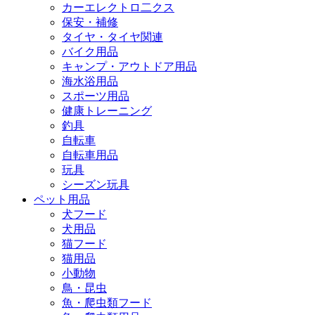
カーエレクトロ二クス
保安・補修
タイヤ・タイヤ関連
バイク用品
キャンプ・アウトドア用品
海水浴用品
スポーツ用品
健康トレーニング
釣具
自転車
自転車用品
玩具
シーズン玩具
ペット用品
犬フード
犬用品
猫フード
猫用品
小動物
鳥・昆虫
魚・爬虫類フード