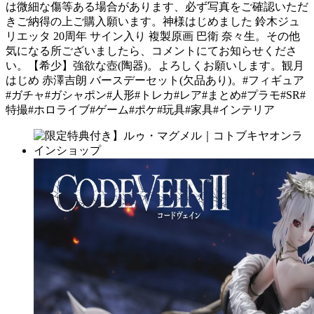
は微細な傷等ある場合があります、必ず写真をご確認いただ
きご納得の上ご購入願います。神様はじめました 鈴木ジュ
リエッタ 20周年 サイン入り 複製原画 巴衛 奈々生。その他
気になる所ございましたら、コメントにてお知らせくださ
い。【希少】強欲な壺(陶器)。よろしくお願いします。観月
はじめ 赤澤吉朗 バースデーセット(欠品あり)。#フィギュア
#ガチャ#ガシャポン#人形#トレカ#レア#まとめ#プラモ#SR#
特撮#ホロライブ#ゲーム#ポケ#玩具#家具#インテリア