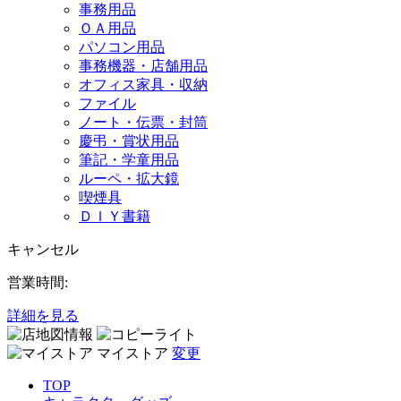
事務用品
ＯＡ用品
パソコン用品
事務機器・店舗用品
オフィス家具・収納
ファイル
ノート・伝票・封筒
慶弔・賞状用品
筆記・学童用品
ルーペ・拡大鏡
喫煙具
ＤＩＹ書籍
キャンセル
営業時間:
詳細を見る
マイストア
変更
TOP