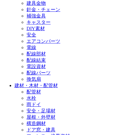
建具金物
針金・チェーン
補強金具
キャスター
DIY素材
安全
エアコンパーツ
電線
配線部材
配線結束
電設資材
配線パーツ
換気扇
建材・木材・配管材
配管材
水栓
雨ドイ
安全・足場材
屋根・外壁材
構造鋼材
ドア窓・建具