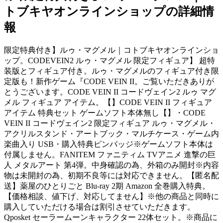
トブキヤオンラインショップの詳細情
報
限定特典付き】ルゥ・マグメル｜コトブキヤオンラインショ
ップ。CODEVEIN2 ルゥ・マグメル 限定フィギュア】 超特
装版とフィギュア付き。ルゥ・マグメルのフィギュア付き限
定版も！新作ゲーム『CODE VEIN II。ご覧いただきありが
とうございます。CODE VEIN II コードヴェイン2 ルゥ マグ
メル フィギュア アイテム。【】CODE VEIN II フィギュア
アイテム 特典セット ゲームソフト本体無し【】・CODE
VEIN II コードヴェイン2 限定フィギュア ルゥ・マグメル・
アクリルスタンド・アートブック・マルチケース・ゲーム内
楽曲入り USB・購入特典ピンバッジ※ゲームソフト本体は
付属しません。FANITEM ファニティム TVアニメ 進撃の巨
人 メタルアート 第4弾。中身確認の為、外箱のみ開封※内容
物は未開封の為、初期不良等には対応できません。【匿名配
送】薬屋のひとりごと Blu-ray 2期 Amazon 全巻購入特典。
【価格相談、値下げ、対応してません】※他の商品と同時に
購入していただける場合は割引させていただきます。
Qposket セーラームーンキャラクター 22体セット。※商品に