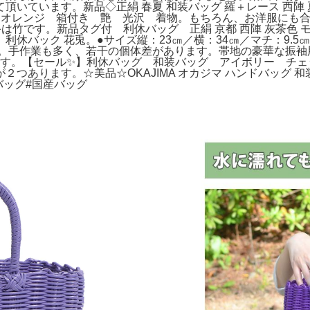
頂いています。新品◇正絹 春夏 和装バッグ 羅＋レース 西陣
 オレンジ 箱付き 艶 光沢 着物。もちろん、お洋服にも
竹です。新品タグ付 利休バッグ 正絹 京都 西陣 灰茶色 
休バック 花兎。●サイズ縦：23㎝／横：34㎝／マチ：9.5㎝
。手作業も多く、若干の個体差があります。帯地の豪華な振袖用
ます。【セール✨】利休バッグ 和装バッグ アイボリー チ
あります。☆美品☆OKAJIMA オカジマ ハンドバッグ 和装
バッグ#国産バッグ