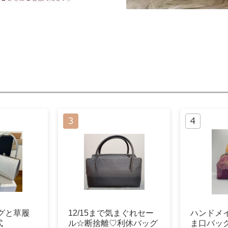
グと草履
12/15まで気まぐれセー
ハンドメ
式
ル☆断捨離♡利休バッグ
ま口バッ