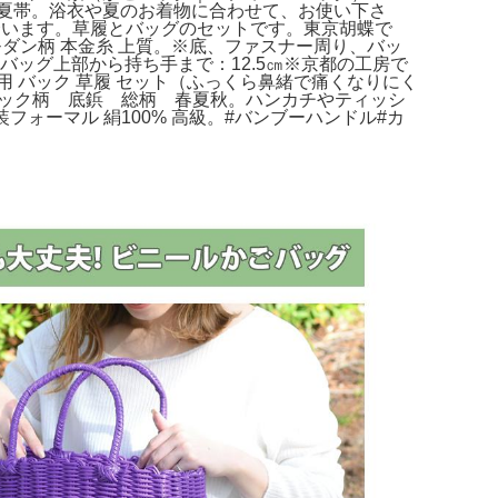
 夏帯。浴衣や夏のお着物に合わせて、お使い下さ
合います。草履とバッグのセットです。東京胡蝶で
モダン柄 本金糸 上質。※底、ファスナー周り、バッ
バッグ上部から持ち手まで：12.5㎝※京都の工房で
 バック 草履 セット（ふっくら鼻緒で痛くなりにく
ェック柄 底鋲 総柄 春夏秋。ハンカチやティッシ
フォーマル 絹100% 高級。#バンブーハンドル#カ