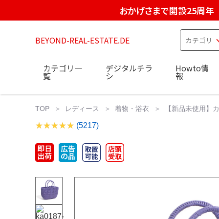
おかげさまで開設25周年
BEYOND-REAL-ESTATE.DE
カテゴリ一
デジタルチラ
Howto情
覧
シ
報
TOP
レディース
着物・浴衣
【新品未使用】カゴ
(5217)