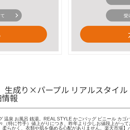
いて
受
る
り×パープル リアルスタイル REAL
細情報
グ 温泉 お風呂 銭湯。REAL STYLE かごバッグ ビニール カゴ
※諸々（特に竹手）値上がりにつき、昨年より少しお値段上がって
、柔らかく、衣類や肌を傷める心配がありません。楽天市場】パ