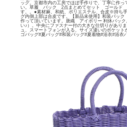
ッグ。京都市内の工房でほぼ手作りで、丁寧に作って
い。草履 バック 2点まとめてセット ゴールド
す。。●素材麻、和紙、ポリエステル、合皮※持ち手は
グ内側上部は合皮です。【新品未使用】和装バック 利
作って頂いています。唐織 アイボリー 利休バック
い♪）。中央にファスナー付の大きな仕切りがあり
ュ、スマートフォンが入る、サイズ違いのポケットが２つ
ゴバッグ#夏バッグ#和装バッグ#夏着物#浴衣#浴衣