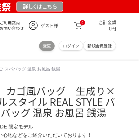
業祭
詳しくは
こちら
合計金額
ご利用案内
0
ゲスト様
0円
お問い合わせ
変更
ログイン
新規会員登録
ご スパバッグ 温泉 お風呂 銭湯
】カゴ風バッグ 生成り×
スタイル REAL STYLE バ
パバッグ 温泉 お風呂 銭湯
E.DE 限定モデル
の使い心地などをご紹介いただいております！