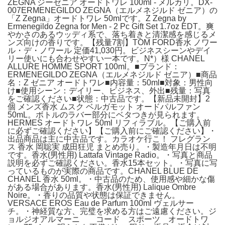
ZEGNA ジーゼニア オードトワレ 100ml - メルカリ。DX-
007ERMENEGILDO ZEGNA（エルメネジルド ゼニア）の
「Z Zegna」オードトワレ 50mlです。Z Zegna by
Ermenegildo Zegna for Men - 2 Pc Gift Set 1.7oz EDT。爽
やかさのあるウッディ系で、落ち着きと清潔感を感じるメ
ンズ向けの香りです。【残量7割】TOM FORD香水 ノワー
ル・デ・ノワール 定価41,030円。ビジネスシーンやデイ
リー使いにも合わせやすい一本です。N*）様 CHANEL
ALLURE HOMME SPORT 100ml。■ブランド：
ERMENEGILDO ZEGNA（エルメネジルド ゼニア）■商品
名：Z ゼニア オードトワレ■内容量：50ml■対象：男性向
け■使用シーン：デイリー、ビジネス、外出■残量：写真
をご確認ください■状態：中古品です。【新品未開封】2
個 メンズ香水 ムスク ベルガモット オードパルファン
50mL。ボトルのラバー部分にベタつきが見られます。
HERMES オードトワレ 50ml リフィラブル。【ご購入前
に必ずご確認ください】【ご購入前にご確認ください】・
出品商品は主に中古品です。カラオケ行こ！ フレグラン
ス 香水 岡聡実 成田狂児 まとめ売り。・製造年月日は不明
です。香水(男性用) Lattafa Vintage Radio。・写真と商品
説明を必ずご確認ください。香水15本セット。・写真に写
っているものが実際の商品です。CHANEL BLUE DE
CHANEL 香水 50ml。・中古品のため、使用感や細かな傷
がある場合があります。香水(男性用) Lalique Ombre
Noire。・香りの品質や状態は保証できません。
VERSACE EROS Eau de Parfum 100ml ヴェルサー
チ。・神経質な方、完璧を求める方はご遠慮ください。ジ
ョルジオアルマーニ コード スポーツ オードトワ