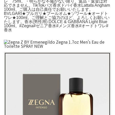
レ 75ml。・明らかな不備がない限り、返品・返金は対
応できません。TikTokバズ香水ドバイ香水Lattafa Angham
100ml。ご購入は自己責任でお願いいたします。
BVLGARI★ブルガリ★プールオム★ソワール★オードト
ワレ★100ml。ご理解とご協力のほど、よろしくお願いい
たします。香水(男性用) DOLCE & GABBANA Light Blue
100ml。#Zegna#ゼニア香水#メンズ香水#オードトワレ#
香水