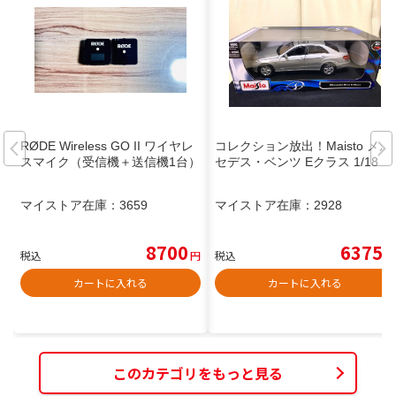
RØDE Wireless GO II ワイヤレ
コレクション放出！Maisto メル
スマイク（受信機＋送信機1台）
セデス・ベンツ Eクラス 1/18
マイストア在庫：
3659
マイストア在庫：
2928
8700
6375
税込
円
税込
円
カートに入れる
カートに入れる
このカテゴリをもっと見る