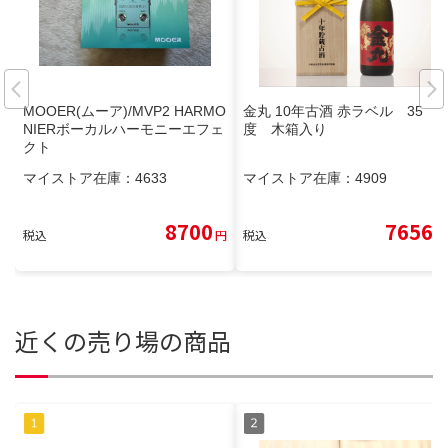
MOOER(ムーア)/MVP2 HARMO
金丸 10年古酒 赤ラベル 35
NIERボーカルハーモニーエフェ
度 木箱入り
クト
マイストア在庫：
4633
マイストア在庫：
4909
8700
7656
税込
円
税込
円
近くの売り場の商品