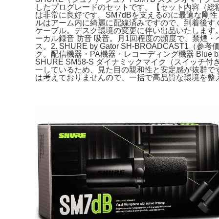
したプログレードのセットです。【セット内容（総額 約1
は非常に良好です。SM7dBを支えるのに最適な剛
ルはアーム内に綺麗に配線済みですので、到着後すぐにベス
ケーブル。デスク環境の変更に伴い出品いたします。配信機器
ーカル録音 防音 吸音。月1回程度の頻度で、禁煙・ペットなし
ス。2. SHURE by Gator SH-BROADCAS
ク。配信機器・PA機器・レコーディング機器 Blue blueb
SHURE SM58-S ダイナミックマイク（スイッチ付
一しているため、見た目の親和性と安定感が抜群です。S
は考えておりませんので、一括で高品質な環境を整えたい