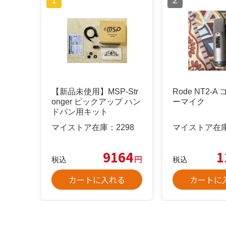
【新品未使用】MSP-Str
Rode NT2-
onger ピックアップ ハン
ーマイク
ドパン用キット
マイストア在庫：
2298
マイストア在
9164
1
円
税込
税込
カートに入れる
カートに