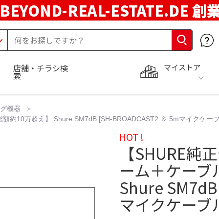
BEYOND-REAL-ESTATE.DE 創
マイストア
店舗・チラシ検
索
ング機器
0万超え】 Shure SM7dB [SH-BROADCAST2 ＆ 5mマイクケー
HOT !
【SHURE純
ーム＋ケーブ
Shure SM7dB
マイクケーブル