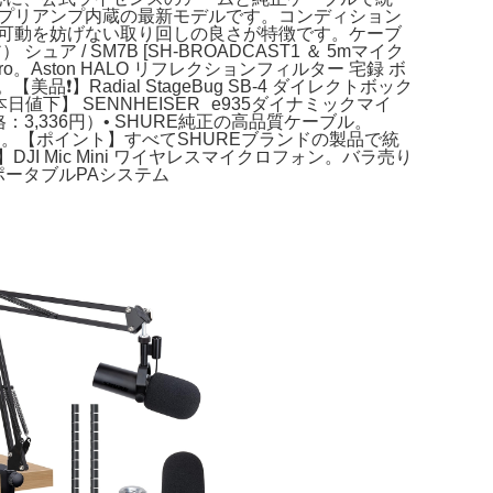
円）• プリアンプ内蔵の最新モデルです。コンディション
の可動を妨げない取り回しの良さが特徴です。ケーブ
 SM7B [SH-BROADCAST1 ＆ 5mマイク
。Aston HALO リフレクションフィルター 宅録 ボ
️】Radial StageBug SB-4 ダイレクトボック
【本日値下】 SENNHEISER e935ダイナミックマイ
考価格：3,336円）• SHURE純正の高品質ケーブル。
ロ②ペア。【ポイント】すべてSHUREブランドの製品で統
 Mic Mini ワイヤレスマイクロフォン。バラ売り
 ポータブルPAシステム