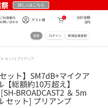
業祭
詳しくは
こちら
合計金額
ご利用案内
0
ゲスト様
0円
お問い合わせ
変更
ログイン
新規会員登録
ブル セット] プリアンプ
正セット】SM7dB+マイクア
ル【総額約10万超え】
 [SH-BROADCAST2 ＆ 5m
 セット] プリアンプ