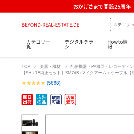
おかげさまで開設25周年
BEYOND-REAL-ESTATE.DE
カテゴリ一
デジタルチラ
Howto情
覧
シ
報
TOP
楽器・機材
配信機器・PA機器・レコーディ
【SHURE純正セット】SM7dB+マイクアーム＋ケーブル【総額約1
(5868)