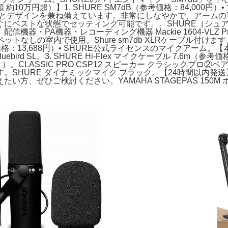
0万円超）】1. SHURE SM7dB（参考価格：84,000
性とデザインを兼ね備えています。非常にしなやかで、アーム
トな状態でセッティング可能です。。SHURE（シュア） シュア /
・PA機器・レコーディング機器 Mackie 1604-VLZ Pro
の室内で使用。Shure sm7db XLRケーブル付けます。【美品❗
T1（参考価格：13,688円）• SHURE公式ライセンスのマイクアーム。
ird SL。3. SHURE Hi-Flex マイクケーブル 7.6m（参
き）。CLASSIC PRO CSP12 スピーカー クラシックプ
HURE ダイナミックマイク ブラック。【24時間以内発送】DJI
方、ぜひご検討ください。YAMAHA STAGEPAS 150M