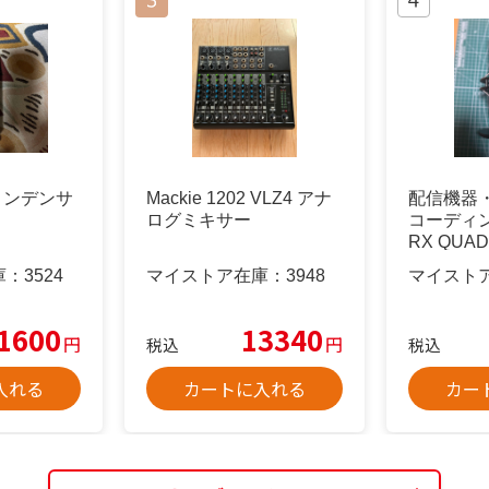
A コンデンサ
Mackie 1202 VLZ4 アナ
配信機器
ログミキサー
コーディン
RX QUAD
庫：
3524
マイストア在庫：
3948
マイスト
1600
13340
円
円
税込
税込
入れる
カートに入れる
カー