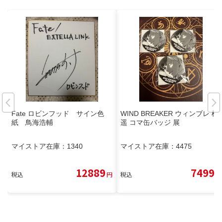
Fate ロビンフッド サイン色
WIND BREAKER ウィンブレ 桜
紙 鳥海浩輔
遥 コマ缶バッジ 展
マイストア在庫：
1340
マイストア在庫：
4475
12889
7499
税込
円
税込
円