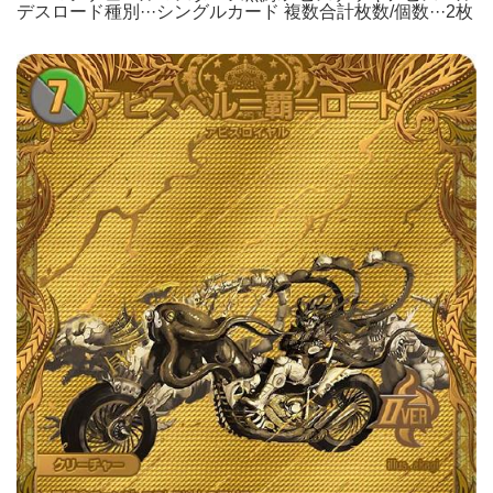
デスロード種別···シングルカード 複数合計枚数/個数···2枚