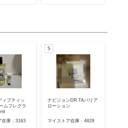
ue ディプティッ
ナビジョンDR TAバリア
ルームフレグラ
ローション
ml
ア在庫：
3163
マイストア在庫：
4829