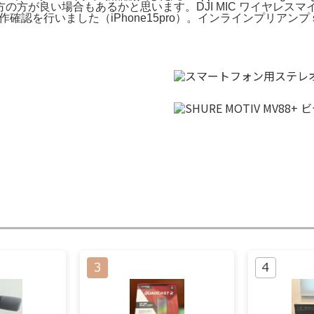
良い場合もあるかと思います。DJI MIC ワイヤレスマイク (欠
行いました（iPhone15pro）。インラインプリアンプ sE EL