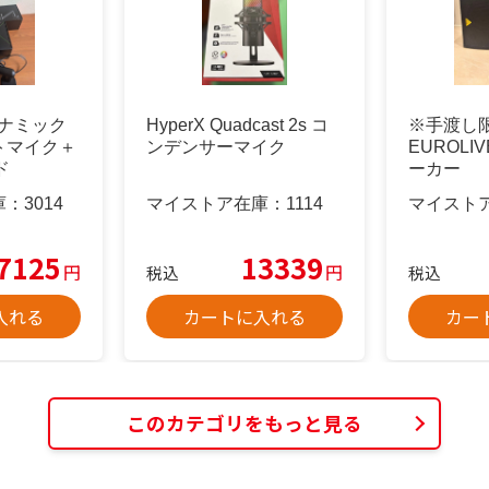
ダイナミック
HyperX Quadcast 2s コ
※手渡し限定
トマイク＋
ンデンサーマイク
EUROLIV
ド
ーカー
庫：
3014
マイストア在庫：
1114
マイスト
7125
13339
円
円
税込
税込
入れる
カートに入れる
カー
このカテゴリをもっと見る