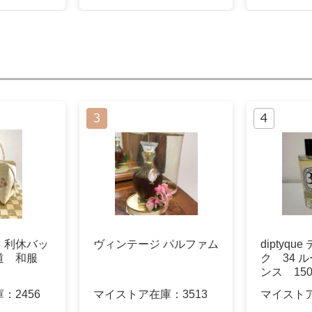
 利休バッ
ヴィンテージ パルファム
diptyq
道 和服
ク 34 
ンス 150
庫：
2456
マイストア在庫：
3513
マイスト