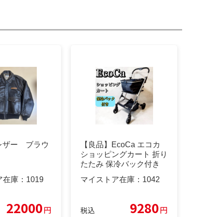
X レザー ブラウ
【良品】EcoCa エコカ
ショッピングカート 折り
たたみ 保冷バック付き
ア在庫：
1019
マイストア在庫：
1042
22000
9280
円
円
税込