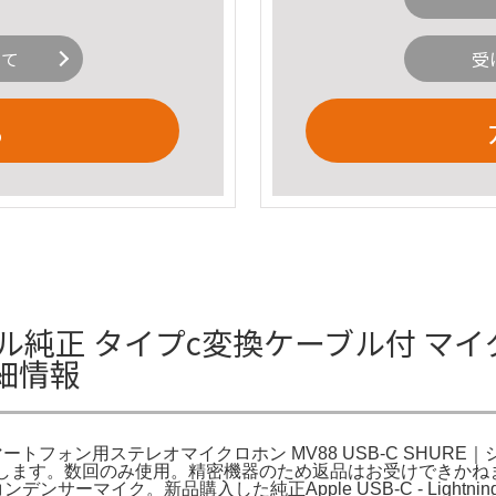
いて
受
る
ル純正 タイプc変換ケーブル付 マイク MV8
の詳細情報
USA。スマートフォン用ステレオマイクロホン MV88 USB-C SHURE｜シュアー
たします。数回のみ使用。精密機器のため返品はお受けできかね
) コンデンサーマイク。新品購入した純正Apple USB-C - Lightnin