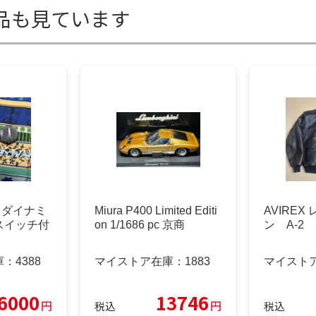
品も見ています
8 ダイナミ
Miura P400 Limited Editi
AVIRE
スイッチ付
on 1/1686 pc 京商
ン A-2
庫：
4388
マイストア在庫：
1883
マイスト
6000
13746
円
円
税込
税込