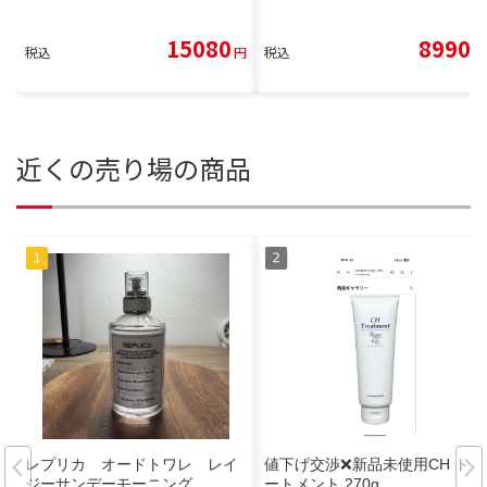
15080
8990
税込
円
税込
円
近くの売り場の商品
レプリカ オードトワレ レイ
値下げ交渉❌️新品未使用CH トリ
ジーサンデーモーニング
ートメント 270g