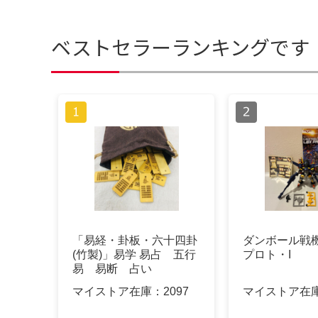
ベストセラーランキングです
「易経・卦板・六十四卦
ダンボール戦機
(竹製)」易学 易占 五行
プロト・I
易 易断 占い
マイストア在庫：
2097
マイストア在