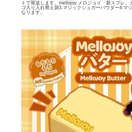
トで発送します。mellojoy メロジョイ 新スフレ。
ゴ入り入れ替え袋3.マジックシュガーパウダー4.マ
なります。