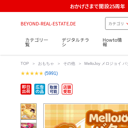
おかげさまで開設25周年
BEYOND-REAL-ESTATE.DE
カテゴリ一
デジタルチラ
Howto情
覧
シ
報
TOP
おもちゃ
その他
MelloJoy メロジョイ
(5991)