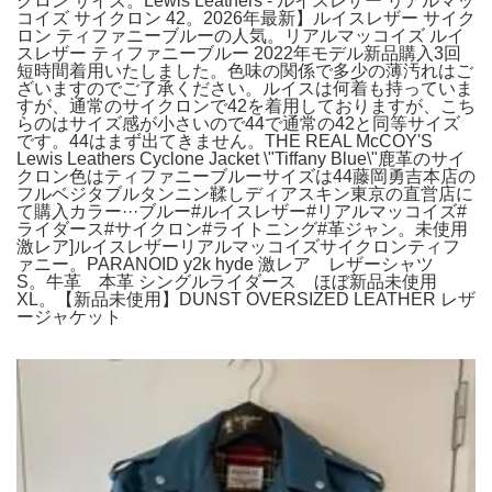
クロン サイズ。Lewis Leathers - ルイスレザー リアルマッ
コイズ サイクロン 42。2026年最新】ルイスレザー サイク
ロン ティファニーブルーの人気。リアルマッコイズ ルイ
スレザー ティファニーブルー 2022年モデル新品購入3回
短時間着用いたしました。色味の関係で多少の薄汚れはご
ざいますのでご了承ください。ルイスは何着も持っていま
すが、通常のサイクロンで42を着用しておりますが、こち
らのはサイズ感が小さいので44で通常の42と同等サイズ
です。44はまず出てきません。THE REAL McCOY'S
Lewis Leathers Cyclone Jacket \"Tiffany Blue\"鹿革のサイ
クロン色はティファニーブルーサイズは44藤岡勇吉本店の
フルベジタブルタンニン鞣しディアスキン東京の直営店に
て購入カラー···ブルー#ルイスレザー#リアルマッコイズ#
ライダース#サイクロン#ライトニング#革ジャン。未使用
激レア]ルイスレザーリアルマッコイズサイクロンティフ
ァニー。PARANOID y2k hyde 激レア レザーシャツ
S。牛革 本革 シングルライダース ほぼ新品未使用
XL。【新品未使用】DUNST OVERSIZED LEATHER レザ
ージャケット