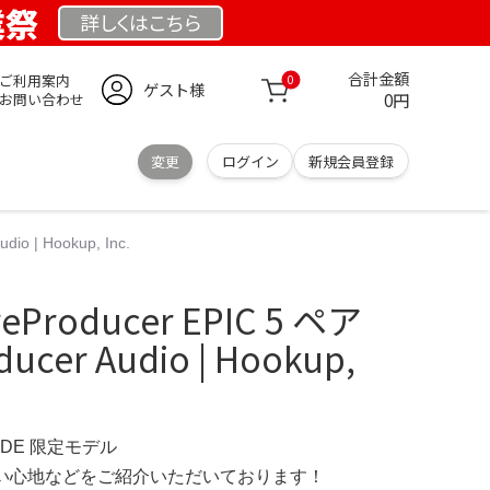
業祭
詳しくは
こちら
合計金額
ご利用案内
0
ゲスト様
0円
お問い合わせ
変更
ログイン
新規会員登録
io | Hookup, Inc.
roducer EPIC 5 ペア
oducer Audio | Hookup,
E.DE 限定モデル
の使い心地などをご紹介いただいております！