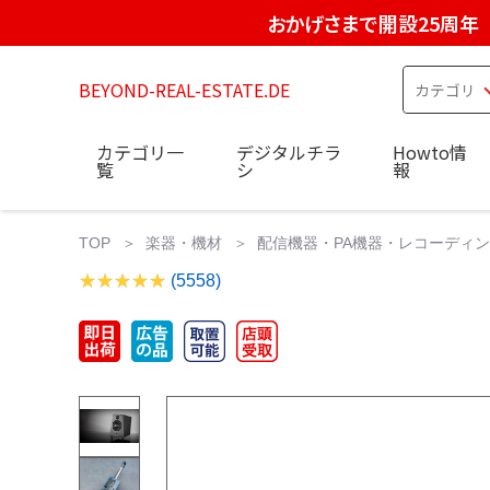
おかげさまで開設25周年
BEYOND-REAL-ESTATE.DE
カテゴリ一
デジタルチラ
Howto情
覧
シ
報
TOP
楽器・機材
配信機器・PA機器・レコーディ
(5558)