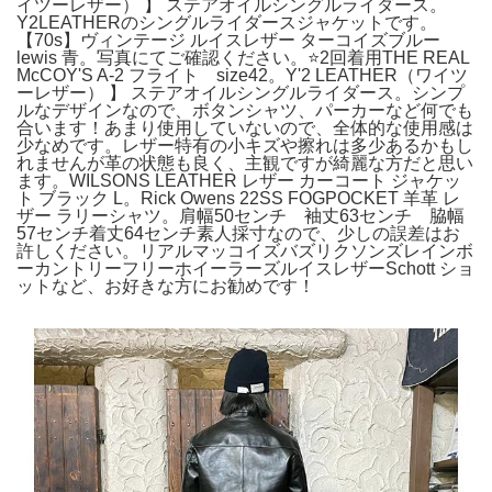
イツーレザー） 】 ステアオイルシングルライダース。
Y2LEATHERのシングルライダースジャケットです。
【70s】ヴィンテージ ルイスレザー ターコイズブルー
lewis 青。写真にてご確認ください。⭐️2回着用THE REAL
McCOY'S A-2 フライト size42。Y'2 LEATHER（ワイツ
ーレザー） 】 ステアオイルシングルライダース。シンプ
ルなデザインなので、ボタンシャツ、パーカーなど何でも
合います！あまり使用していないので、全体的な使用感は
少なめです。レザー特有の小キズや擦れは多少あるかもし
れませんが革の状態も良く、主観ですが綺麗な方だと思い
ます。WILSONS LEATHER レザー カーコート ジャケッ
ト ブラック L。Rick Owens 22SS FOGPOCKET 羊革 レ
ザー ラリーシャツ。肩幅50センチ 袖丈63センチ 脇幅
57センチ着丈64センチ素人採寸なので、少しの誤差はお
許しください。リアルマッコイズバズリクソンズレインボ
ーカントリーフリーホイーラーズルイスレザーSchott ショ
ットなど、お好きな方にお勧めです！