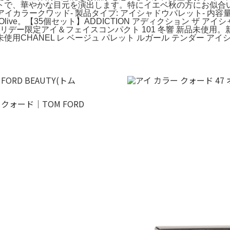
華やかな目元を演出します。特にイエベ秋の方にお似合いの色かと思
アイカラークワッド- 製品タイプ: アイシャドウパレット- 内容
 47 Olive。【35個セット】ADDICTION アディクション 
ホリデー限定アイ＆フェイスコンパクト 101 冬響 新品未使
用CHANEL レ ベージュ パレット ルガール テンダー ア