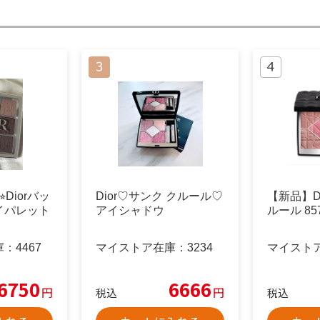
︎Diorバッ
Dior♡サンク クルール♡
【新品】D
イパレット
アイシャドウ
ルール 85
庫：
4467
マイストア在庫：
3234
マイスト
6750
6666
円
円
税込
税込