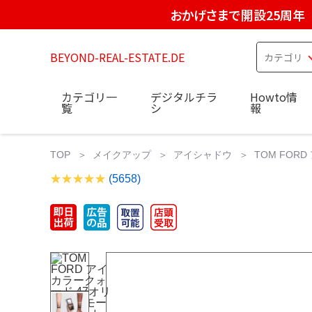
おかげさまで開設25周年
BEYOND-REAL-ESTATE.DE
カテゴリ一
デジタルチラ
Howto情
覧
シ
報
TOP
メイクアップ
アイシャドウ
TOM FOR
(5658)