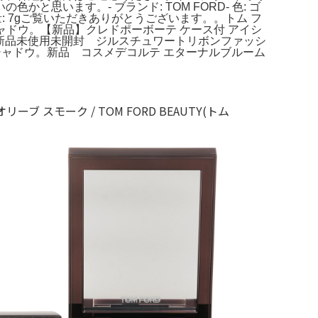
います。- ブランド: TOM FORD- 色: ゴ
量: 7gご覧いただきありがとうございます。。トム フ
ザ アイシャドウ。【新品】クレドポーボーテ ケース付 アイシ
用。新品未使用未開封 ジルスチュワートリボンファッシ
イシャドウ。新品 コスメデコルテ エターナルブルーム