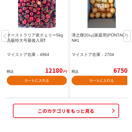
オーストラリア産チェリー5kg
津之輝20㎏(家庭用)PONTACHA
高級特大号最後入荷❗️
N#1
マイストア在庫：
4964
マイストア在庫：
2704
12180
6750
税込
円
税込
円
カートに入れる
カートに入れる
このカテゴリをもっと見る