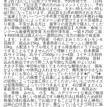
米 2合 / おいしい山形プラザWEB。予約専用です。（日時
指定不可）下記注意了承の方のみコメントください。予約
分に関しては実物写真ありません。大きい時も小さい時も
g計算になっております。高品質をお求め期待される方は
ご遠慮ください一つ一つ手作業で収穫する際の手擦れや輸
送時の取扱いによってダメージ必ず受けてます※茨城県よ
り発送。不安がある方は、最寄りの直売所で購入してくだ
さい果物の種類...いちご。寄附使途限定】九州米・食味コ
ンクール最優秀賞受賞 大分県中津市産。一箱￥2500 二箱
￥4900発送は購入から一週間以内に当方の都合で発送致
します。トオル 瀬戸田産 小粒たまみミカン＆レモン＆
花柚子 箱込み15kg。青森県産りんご サンふじ贈答用
10kg。⚠️配送トラブル増えてます⚠️発送後のトラブルはど
うすることもできませんのでご理解ください。杉本農園
2Lサイズ1kg、2Lサイズ500gパック×4袋。1イチゴ大粒特
大 アスカルビー 2箱。コンパクト常温便 約800g 資材
込み生鮮品ですので即ご入金可能な方品種 やよいひめ
大きさ不揃い✼甘味が強くてまろやかな酸味があり、風味
がよい虫食いや病気は入れませんので、離乳食や小さなお
子さまにも安心して召し上がっていただけます❀(*´◡`*)❀
ただし、少しの衝撃でも自重による傷みがでます！到着時
の状態によっては加工用としてください※いちごのサイズ
は収穫周期によってバラつきあります。422愛果 まどんな
家庭用小玉 10kg。939)数量限定 甘すぎる 有田みか
ん 果物 みかん 小玉 旬。⚠デリケートな食品で輸送
管理とても難しい生鮮品です⚠梱包方法は簡易なため絶対
無傷の潰れ傷み無しでお届けすることはできません梱包に
は細心の注意をしてますが、重なっているイチゴ同士に振