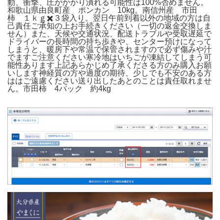
動、衝撃、圧がかかり潰れる可能性は100%否めません。
和歌山県由良町産 ポンカン 10kg。南信州産 市田
柿 １ｋｇ✖️３袋入り。翌日午前到着以外の地域の方は自
己責任ご承知の上お手続きください（一切の返金交換しま
せん）また、天候や交通状況、配送トラブルや受取遅延で
ドライバーの長時間の持ち歩きや、センター預けになって
しまうと、暖房下や常温で保管されますので必ず傷みや汁
でますご注意ください寒冷地はいちごが凍結してしまう可
能性あります上記あらかじめ了承くださる方のみ購入お願
いします神経質の方や過度の期待、少しでも不安のある方
ははご遠慮ください送り出したあとのことは責任取れませ
ん。市田柿 4パック 約4kg