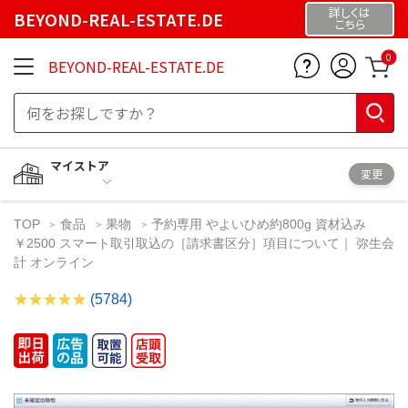
詳しくは
BEYOND-REAL-ESTATE.DE
こちら
0
BEYOND-REAL-ESTATE.DE
マイストア
変更
TOP
食品
果物
予約専用 やよいひめ約800g 資材込み
￥2500 スマート取引取込の［請求書区分］項目について｜ 弥生会
計 オンライン
(5784)