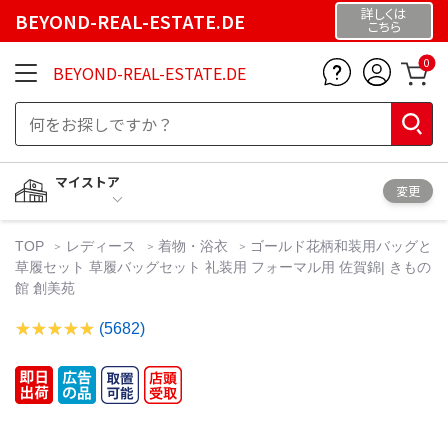
詳しくは
BEYOND-REAL-ESTATE.DE
こちら
0
BEYOND-REAL-ESTATE.DE
マイストア
変更
TOP
レディース
着物・浴衣
ゴールド花柄和装用バッグと
草履セット 草履バッグセット 礼装用 フォーマル用 佐賀錦| きもの
館 創美苑
(5682)