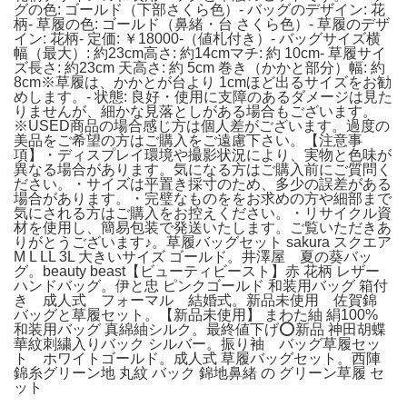
グの色: ゴールド（下部さくら色）- バッグのデザイン: 花
柄- 草履の色: ゴールド（鼻緒・台 さくら色）- 草履のデザ
イン: 花柄- 定価: ￥18000-（値札付き）- バッグサイズ横
幅（最大）: 約23cm高さ: 約14cmマチ: 約 10cm- 草履サイ
ズ長さ: 約23cm 天高さ: 約 5cm 巻き（かかと部分）幅: 約
8cm※草履は、かかとが台より 1cmほど出るサイズをお勧
めします。- 状態: 良好・使用に支障のあるダメージは見た
りませんが、細かな見落としがある場合もございます。
※USED商品の場合感じ方は個人差がございます。過度の
美品をご希望の方はご購入をご遠慮下さい。【注意事
項】・ディスプレイ環境や撮影状況により、実物と色味が
異なる場合があります。気になる方はご購入前にご質問く
ださい。・サイズは平置き採寸のため、多少の誤差がある
場合があります。・完璧なものををお求めの方や細部まで
気にされる方はご購入をお控えください。・リサイクル資
材を使用し、簡易包装で発送いたします。ご覧いただきあ
りがとうございます♪。草履バッグセット sakura スクエア
M L LL 3L 大きいサイズ ゴールド。井澤屋 夏の葵バッ
グ。beauty beast【ビューティビースト】赤 花柄 レザー
ハンドバッグ。伊と忠 ピンクゴールド 和装用バッグ 箱付
き 成人式 フォーマル 結婚式。新品未使用 佐賀錦
バッグと草履セット。【新品未使用】 まわた紬 絹100%
和装用バッグ 真綿紬シルク。最終値下げ⭕️新品 神田胡蝶
華紋刺繍入りバック シルバー。振り袖 バッグ草履セッ
ト ホワイトゴールド。成人式 草履バッグセット。西陣
錦糸グリーン地 丸紋 バック 錦地鼻緒 の グリーン草履 セ
ット