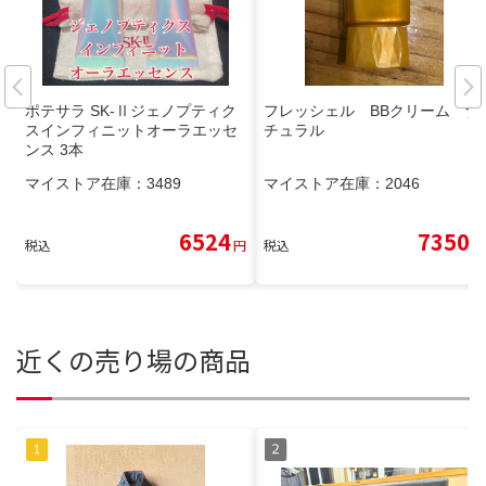
ポテサラ SK-Ⅱジェノプティク
フレッシェル BBクリーム ナ
スインフィニットオーラエッセ
チュラル
ンス 3本
マイストア在庫：
3489
マイストア在庫：
2046
6524
7350
税込
円
税込
円
近くの売り場の商品