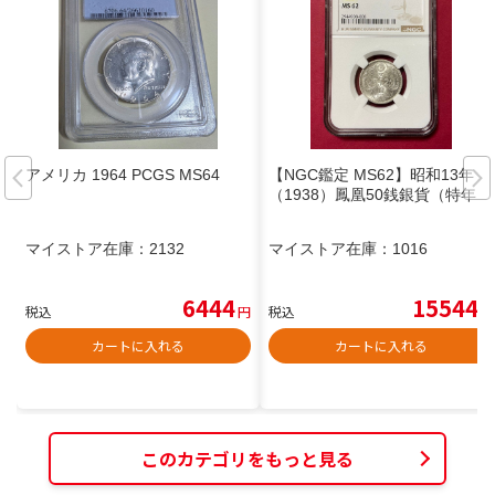
アメリカ 1964 PCGS MS64
【NGC鑑定 MS62】昭和13年
（1938）鳳凰50銭銀貨（特年）
マイストア在庫：
2132
マイストア在庫：
1016
6444
15544
税込
円
税込
円
カートに入れる
カートに入れる
このカテゴリをもっと見る