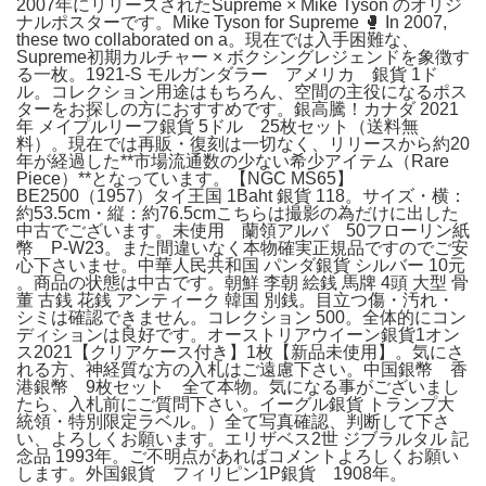
2007年にリリースされたSupreme × Mike Tyson のオリジ
ナルポスターです。Mike Tyson for Supreme 🥊 In 2007,
these two collaborated on a。現在では入手困難な、
Supreme初期カルチャー × ボクシングレジェンドを象徴す
る一枚。1921-S モルガンダラー アメリカ 銀貨 1ド
ル。コレクション用途はもちろん、空間の主役になるポス
ターをお探しの方におすすめです。銀高騰！カナダ 2021
年 メイプルリーフ銀貨 5ドル 25枚セット（送料無
料）。現在では再販・復刻は一切なく、リリースから約20
年が経過した**市場流通数の少ない希少アイテム（Rare
Piece）**となっています。【NGC MS65】
BE2500（1957）タイ王国 1Baht 銀貨 118。サイズ・横：
約53.5cm・縦：約76.5cmこちらは撮影の為だけに出した
中古でございます。未使用 蘭領アルバ 50フローリン紙
幣 P-W23。また間違いなく本物確実正規品ですのでご安
心下さいませ。中華人民共和国 パンダ銀貨 シルバー 10元
。商品の状態は中古です。朝鮮 李朝 絵銭 馬牌 4頭 大型 骨
董 古銭 花銭 アンティーク 韓国 別銭。目立つ傷・汚れ・
シミは確認できません。コレクション 500。全体的にコン
ディションは良好です。オーストリアウイーン銀貨1オン
ス2021【クリアケース付き】1枚【新品未使用】。気にさ
れる方、神経質な方の入札はご遠慮下さい。中国銀幣 香
港銀幣 9枚セット 全て本物。気になる事がございまし
たら、入札前にご質問下さい。イーグル銀貨 トランプ大
統領・特別限定ラベル。）全て写真確認、判断して下さ
い、よろしくお願います。エリザベス2世 ジブラルタル 記
念品 1993年。ご不明点があればコメントよろしくお願い
します。外国銀貨 フィリピン1P銀貨 1908年。