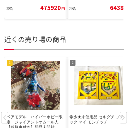
475920
6438
税込
円
税込
円
近くの売り場の商品
ベアモデル ハイパーホビー限
希少★未使用品 セキグチ ブティ
定 ジャイアントケムール人
ック マイ モンチッチ
【観覧車付き】新品未開封