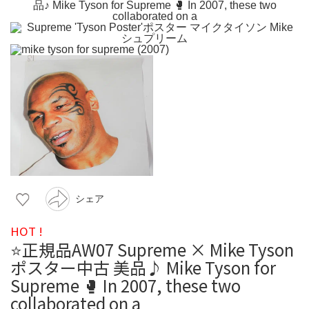
シェア
HOT !
⭐️正規品AW07 Supreme × Mike Tyson
ポスター中古 美品♪ Mike Tyson for
Supreme 🥊 In 2007, these two
collaborated on a