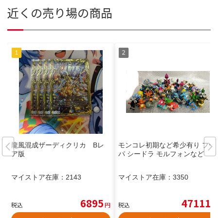
近くの売り場の商品
龍風混成ザーディクリカ Bレ
モンコレ初期など希少有り フー
ア版
パ シードラ モルフォンなど
マイストア在庫：
2143
マイストア在庫：
3350
6895
47111
税込
円
税込
円