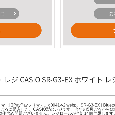
いて
受
る
イト レジ CASIO SR-G3-EX ホワイ
マ（旧PayPayフリマ）。g0941-v2.webp。SR-G3-EX | Blu
ごろに購入した、CASIO製のレジです。今年の5月ごろから
動作含め問題ございません。レジロールが合計14個付属します