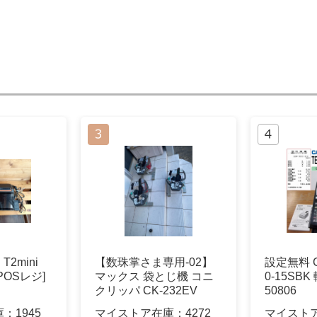
T2mini
【数珠掌さま専用-02】
設定無料 CA
OSレジ]
マックス 袋とじ機 コニ
0-15SB
クリッパ CK-232EV
50806
庫：
1945
マイストア在庫：
4272
マイスト