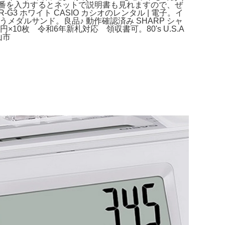
。品番を入力するとネットで説明書も見れますので、ぜ
-G3 ホワイト CASIO カシオのレンタル | 電子。イ
うメダルサンド。良品♪ 動作確認済み SHARP シャ
円×10枚 令和6年新札対応 領収書可。80's U.S.A
山市