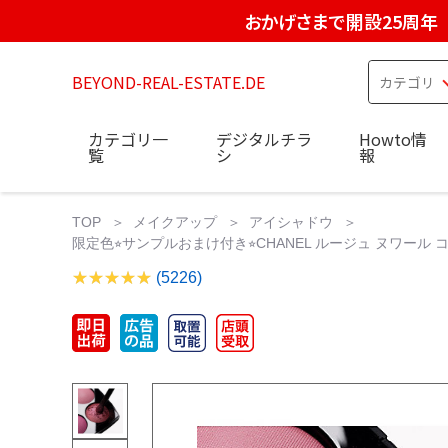
おかげさまで開設25周年
BEYOND-REAL-ESTATE.DE
カテゴリ一
デジタルチラ
Howto情
覧
シ
報
TOP
メイクアップ
アイシャドウ
限定色⭐︎サンプルおまけ付き⭐︎CHANEL ルージュ ヌワール
(5226)