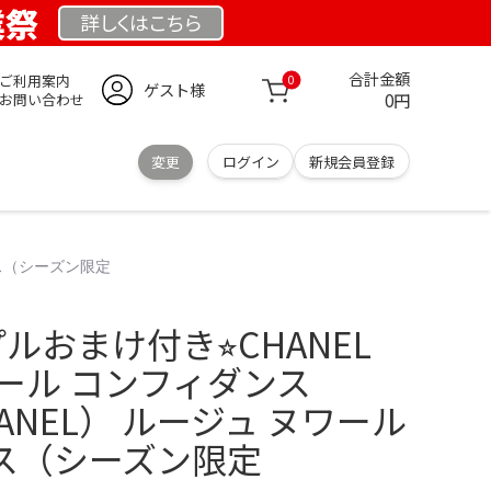
業祭
詳しくは
こちら
合計金額
ご利用案内
0
ゲスト様
0円
お問い合わせ
変更
ログイン
新規会員登録
ンス（シーズン限定
ルおまけ付き⭐︎CHANEL
ール コンフィダンス
HANEL） ルージュ ヌワール
ス（シーズン限定