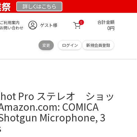
業祭
詳しくは
こちら
合計金額
ご利用案内
0
ゲスト様
0円
お問い合わせ
変更
ログイン
新規会員登録
axshot Pro ステレオ ショッ
azon.com: COMICA
 Shotgun Microphone, 3
s