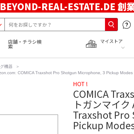
BEYOND-REAL-ESTATE.DE 創
マイストア
店舗・チラシ検
索
ング機器
 COMICA Traxshot Pro Shotgun Microphone, 3 Pickup Modes
HOT !
COMICA Tr
トガンマイク Am
Traxshot Pro
Pickup Mode