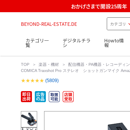
おかげさまで開設25周年
BEYOND-REAL-ESTATE.DE
カテゴリ一
デジタルチラ
Howto情
覧
シ
報
TOP
楽器・機材
配信機器・PA機器・レコーディ
COMICA Traxshot Pro ステレオ ショットガンマイク Amazon.com:
(5809)