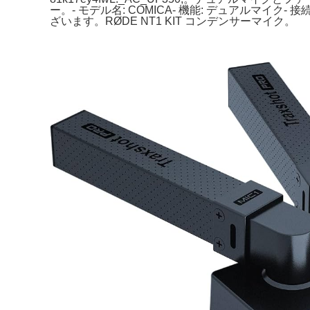
ー。- モデル名: COMICA- 機能: デュアルマイク
ざいます。RØDE NT1 KIT コンデンサーマイク。