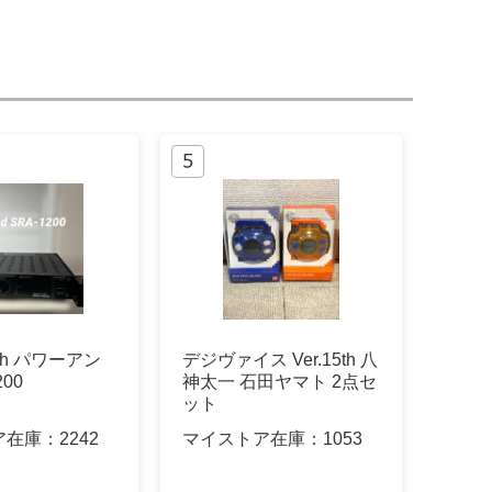
2ch パワーアン
デジヴァイス Ver.15th 八
200
神太一 石田ヤマト 2点セ
ット
ア在庫：
2242
マイストア在庫：
1053