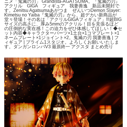
ニメ「鬼滅の刃」 Grandista-AGATSUMA。『鬼滅の刃』
アクリル GIGA フィギュア 我妻善逸 新品未開封で
す。Zenitsu Agatsumaあがつま ぜんいつDemon Slayer:
Kimetsu no Yaiba『鬼滅の刃』から、超デカい新商品が
堂々登場！その名は「アクリルGIGAフィギュア」!!!超BIG
サイズの高さに、厚み5mmのアクリル！目を見張るほど
の圧倒的な実在感！この迫力をぜひ体感してほしい！◆セ
ット内容◆キャラクターパーツ×1土台×1コマプレート×1
ネームプレート×1ジョイント×2。鬼滅の刃 我妻善逸 | フ
ィギュア | プライム1スタジオ。よろしくお願いいたしま
す。ダンガンロンパV3 最原終一 アクスタ まとめ売り