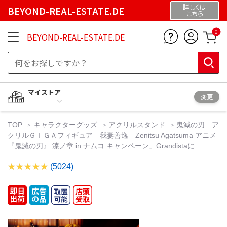
詳しくは
BEYOND-REAL-ESTATE.DE
こちら
0
BEYOND-REAL-ESTATE.DE
マイストア
変更
TOP
キャラクターグッズ
アクリルスタンド
鬼滅の刃 ア
クリルＧＩＧＡフィギュア 我妻善逸 Zenitsu Agatsuma アニメ
『鬼滅の刃』 漆ノ章 in ナムコ キャンペーン」Grandistaに
(5024)