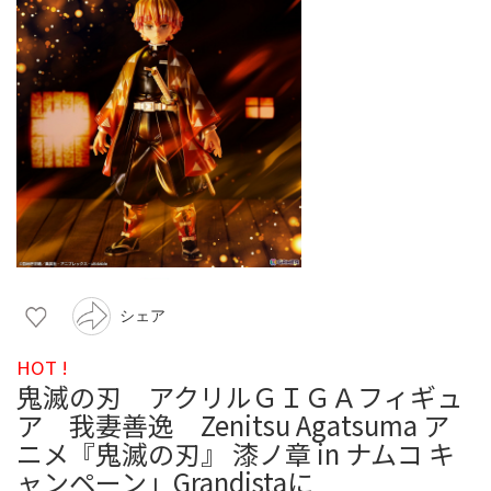
シェア
HOT !
鬼滅の刃 アクリルＧＩＧＡフィギュ
ア 我妻善逸 Zenitsu Agatsuma ア
ニメ『鬼滅の刃』 漆ノ章 in ナムコ キ
ャンペーン」Grandistaに