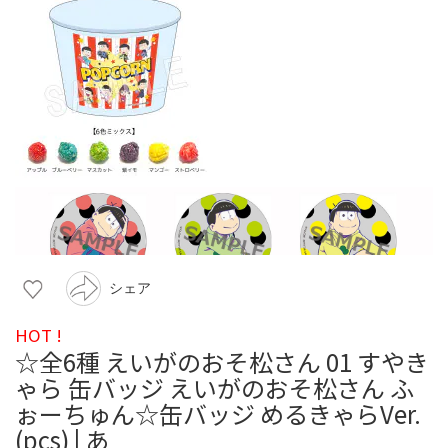
シェア
HOT !
☆全6種 えいがのおそ松さん 01 すやき
ゃら 缶バッジ えいがのおそ松さん ふ
ぉーちゅん☆缶バッジ めるきゃらVer.
(pcs) | あ