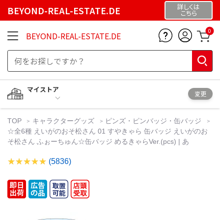
詳しくは
BEYOND-REAL-ESTATE.DE
こちら
0
BEYOND-REAL-ESTATE.DE
マイストア
変更
TOP
キャラクターグッズ
ピンズ・ピンバッジ・缶バッジ
☆全6種 えいがのおそ松さん 01 すやきゃら 缶バッジ えいがのお
そ松さん ふぉーちゅん☆缶バッジ めるきゃらVer.(pcs) | あ
(5836)