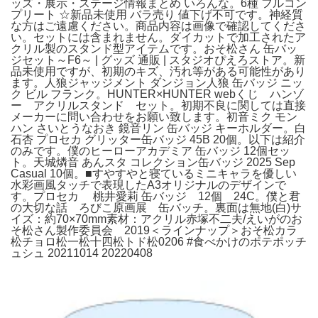
ッズ・展示・ステージ情報まとめ いろんな。6種 フルコン
プリート ☆新品未使用 バラ売り 値下げ不可です。神経質
な方はご遠慮ください。商品内容は画像で確認してくださ
い。セットには含まれません。ダイカットで加工されたア
クリル製のスタンド型アイテムです。おそ松さん 缶バッ
ジセット～F6～ | グッズ 通販 | スタジオぴえろストア。新
品未使用ですが、初期のキズ、汚れ等がある可能性があり
ます。人狼ジャッジメント ダンジョン人狼 缶バッジ ニッ
ク ビル フランク。HUNTER×HUNTER webくじ ハンゾ
ー アクリルスタンド セット。初期不良に関しては直接
メーカーに問い合わせをお願い致します。初音ミク モン
ハン さいとうなおき 鏡音リン 缶バッジ キーホルダー。白
石杏 プロセカ グリッター缶バッジ 45B 20個。以下は紹介
のみです。僕のヒーローアカデミア 缶バッジ 12個セッ
ト。天城燐音 あんスタ コレクション缶バッジ 2025 Sep
Casual 10個。■すやすやと寝ているミニキャラを優しい
水彩画風タッチで表現したA3オリジナルのデザインで
す。プロセカ 桃井愛莉 缶バッジ 12個 24C。僕と君
の大切な話 ろびこ原画展 缶バッチ。裏面は無地(白)サ
イズ：約70×70mm素材：アクリル赤塚不二夫/えいがのお
そ松さん製作委員会 2019＜ラインナップ＞おそ松カラ
松チョロ松一松十四松トド松0206 #食べかけのポテポッチ
ュシュ 20211014 20220408