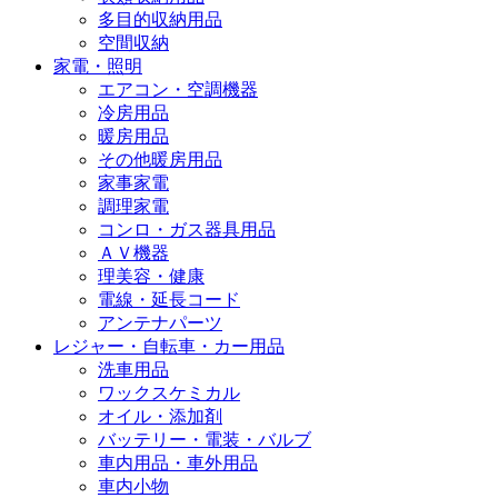
多目的収納用品
空間収納
家電・照明
エアコン・空調機器
冷房用品
暖房用品
その他暖房用品
家事家電
調理家電
コンロ・ガス器具用品
ＡＶ機器
理美容・健康
電線・延長コード
アンテナパーツ
レジャー・自転車・カー用品
洗車用品
ワックスケミカル
オイル・添加剤
バッテリー・電装・バルブ
車内用品・車外用品
車内小物