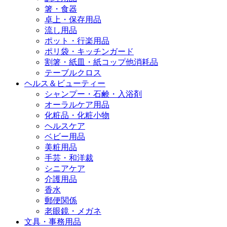
箸・食器
卓上・保存用品
流し用品
ポット・行楽用品
ポリ袋・キッチンガード
割箸・紙皿・紙コップ他消耗品
テーブルクロス
ヘルス＆ビューティー
シャンプー・石鹸・入浴剤
オーラルケア用品
化粧品・化粧小物
ヘルスケア
ベビー用品
美粧用品
手芸・和洋裁
シニアケア
介護用品
香水
郵便関係
老眼鏡・メガネ
文具・事務用品