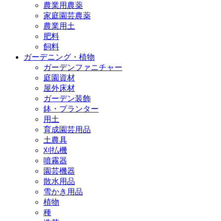
農業用農薬
家庭園芸農薬
農業用土
肥料
飼料
ガーデニング・植物
ガーデンファニチャー
庭園資材
屋外床材
ガーデン装飾
鉢・プランター
用土
育成園芸用品
土農具
刈払機
噴霧器
園芸機器
散水用品
雪かき用品
植物
種