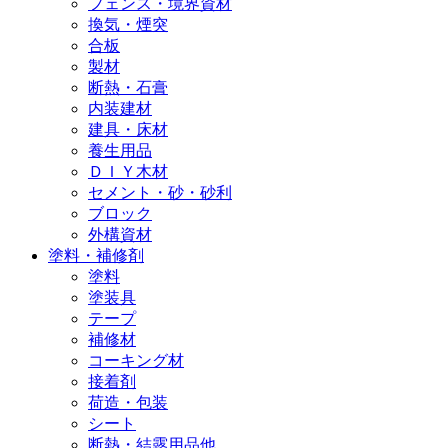
フェンス・境界資材
換気・煙突
合板
製材
断熱・石膏
内装建材
建具・床材
養生用品
ＤＩＹ木材
セメント・砂・砂利
ブロック
外構資材
塗料・補修剤
塗料
塗装具
テープ
補修材
コーキング材
接着剤
荷造・包装
シート
断熱・結露用品他