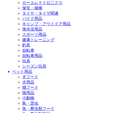
カーエレクトロ二クス
保安・補修
タイヤ・タイヤ関連
バイク用品
キャンプ・アウトドア用品
海水浴用品
スポーツ用品
健康トレーニング
釣具
自転車
自転車用品
玩具
シーズン玩具
ペット用品
犬フード
犬用品
猫フード
猫用品
小動物
鳥・昆虫
魚・爬虫類フード