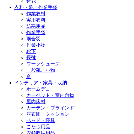
造花
衣料・靴・作業手袋
作業衣料
実用衣料
防寒用品
作業手袋
雨合羽
作業小物
靴下
長靴
ワークシューズ
一般靴、小物
傘
インテリア・家具・収納
ホームデコ
カーペット・室内敷物
屋内床材
カーテン・ブラインド
座布団・クッション
ベッド・寝具
こたつ用品
衣類収納用品