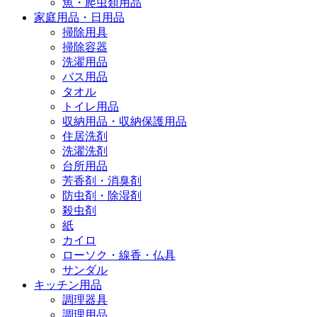
魚・爬虫類用品
家庭用品・日用品
掃除用具
掃除容器
洗濯用品
バス用品
タオル
トイレ用品
収納用品・収納保護用品
住居洗剤
洗濯洗剤
台所用品
芳香剤・消臭剤
防虫剤・除湿剤
殺虫剤
紙
カイロ
ローソク・線香・仏具
サンダル
キッチン用品
調理器具
調理用品