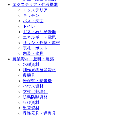
エクステリア・住設機器
エクステリア
キッチン
バス・洗面
トイレ
ガス・石油給湯器
エネルギー・電気
サッシ・外壁・屋根
表札・ポスト
内装・建具
農業資材・肥料・農薬
水稲資材
畑作果樹畜産資材
農機具
米保管・精米機
ハウス資材
支柱（栽培）
防鳥防獣資材
収穫資材
出荷資材
昇降器具・運搬具