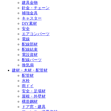
建具金物
針金・チェーン
補強金具
キャスター
DIY素材
安全
エアコンパーツ
電線
配線部材
配線結束
電設資材
配線パーツ
換気扇
建材・木材・配管材
配管材
水栓
雨ドイ
安全・足場材
屋根・外壁材
構造鋼材
ドア窓・建具