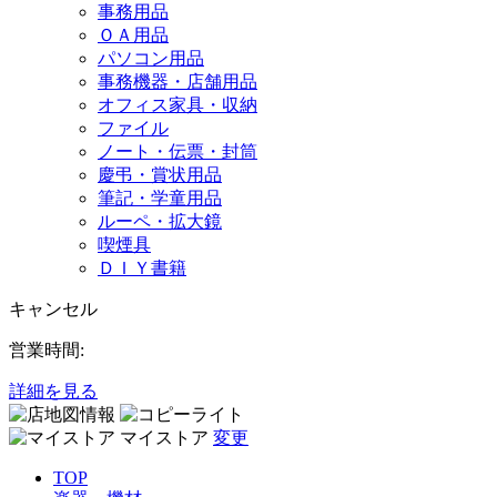
事務用品
ＯＡ用品
パソコン用品
事務機器・店舗用品
オフィス家具・収納
ファイル
ノート・伝票・封筒
慶弔・賞状用品
筆記・学童用品
ルーペ・拡大鏡
喫煙具
ＤＩＹ書籍
キャンセル
営業時間:
詳細を見る
マイストア
変更
TOP