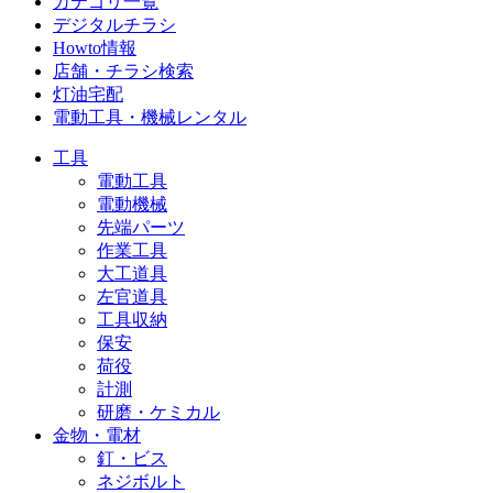
カテゴリ一覧
デジタルチラシ
Howto情報
店舗・チラシ検索
灯油宅配
電動工具・機械レンタル
工具
電動工具
電動機械
先端パーツ
作業工具
大工道具
左官道具
工具収納
保安
荷役
計測
研磨・ケミカル
金物・電材
釘・ビス
ネジボルト