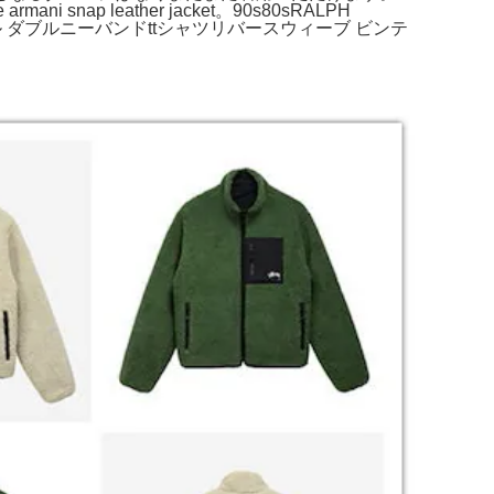
p leather jacket。90s80sRALPH
ーオール ダブルニーバンドttシャツリバースウィーブ ビンテ