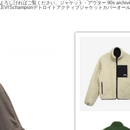
覧ください。ジャケット・アウター 90s archive armani sna
USSYLEVI'Schampionデトロイトアクティブジャケットカバ