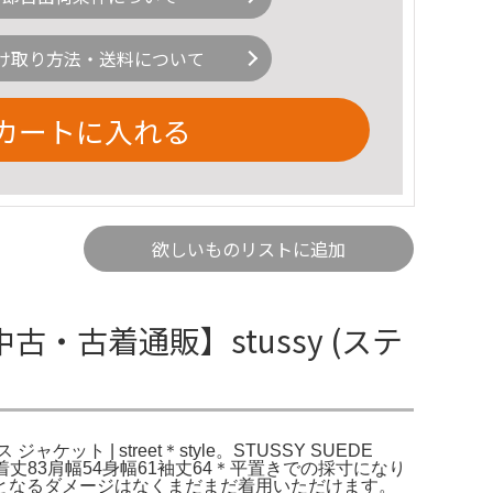
け取り方法・送料について
カートに入れる
欲しいものリストに追加
中古・古着通販】stussy (ステ
ケット | street＊style。STUSSY SUEDE
cm)】着丈83肩幅54身幅61袖丈64＊平置きでの採寸になり
となるダメージはなくまだまだ着用いただけます。