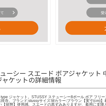
いて
受
る
Y ステューシー スエード ボアジャケット 
ype ジャケットの詳細情報
t type ジャケット。STUSSY ステューシー8ボール ボア フリース ジャ
高円寺 吉祥寺。ブランド:stussyサイズ:Mカラー:ブラウン【実寸(
い【状態】使用感、スエードの黒ずみありますが、着用に支障