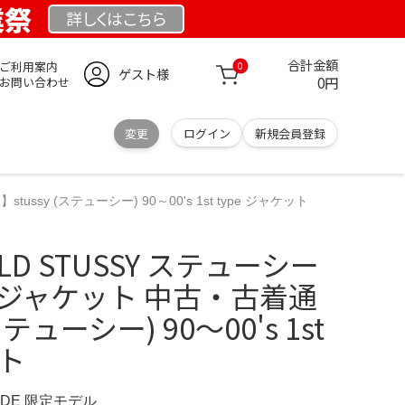
業祭
詳しくは
こちら
合計金額
ご利用案内
0
ゲスト様
0円
お問い合わせ
変更
ログイン
新規会員登録
ssy (ステューシー) 90～00's 1st type ジャケット
OLD STUSSY ステューシー
アジャケット 中古・古着通
ステューシー) 90～00's 1st
ット
E.DE 限定モデル