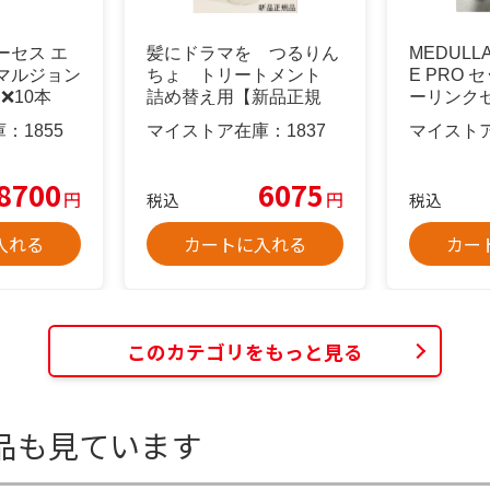
ーセス エ
髪にドラマを つるりん
MEDULLA
マルジョン
ちょ トリートメント
E PRO
g❌10本
詰め替え用【新品正規
ーリンク
品】
庫：
1855
マイストア在庫：
1837
マイスト
8700
6075
円
円
税込
税込
入れる
カートに入れる
カー
このカテゴリをもっと見る
品も見ています