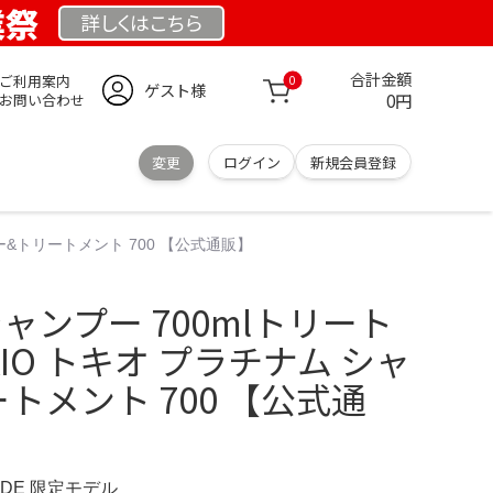
業祭
詳しくは
こちら
合計金額
ご利用案内
0
ゲスト様
0円
お問い合わせ
変更
ログイン
新規会員登録
ンプー&トリートメント 700 【公式通販】
gシャンプー 700mlトリート
KIO トキオ プラチナム シャ
トメント 700 【公式通
E.DE 限定モデル