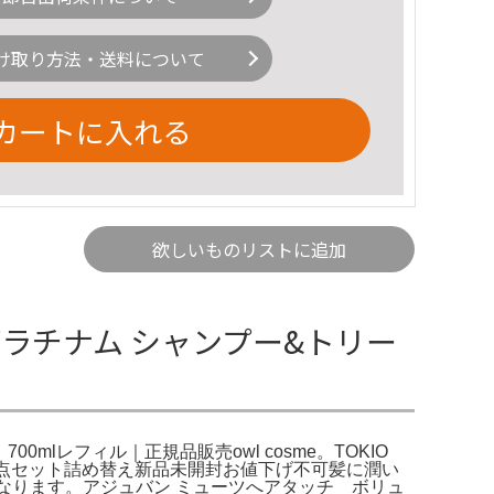
け取り方法・送料について
カートに入れる
欲しいものリストに追加
キオ プラチナム シャンプー&トリー
00mlレフィル｜正規品販売owl cosme。TOKIO
ートメント2点セット詰め替え新品未開封お値下げ不可髪に潤い
装になります。アジュバン ミューツへアタッチ ボリュ