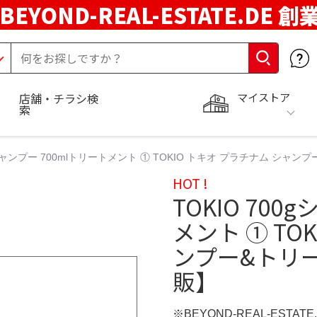
BEYOND-REAL-ESTATE.DE 創
マイストア
店舗・チラシ検
索
0gシャンプー 700mlトリートメント ① TOKIO トキオ プラチナム シャ
HOT !
TOKIO 700
メント ① TO
ンプー&トリー
販】
※BEYOND-REAL-ESTAT