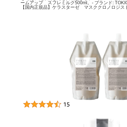
ームアップ スフレミルク500ml。- ブランド: TOKI
【国内正規品】ケラスターゼ マスククロノロジスト 5