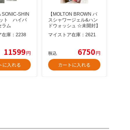
 SONIC-SHIN
【MOLTON BROWN バ
 セット ハイパ
スシャワージェル&ハン
セラム
ドウォッシュ ☆未開封】
ア在庫：
2238
マイストア在庫：
2621
11599
6750
円
円
税込
トに入れる
カートに入れる