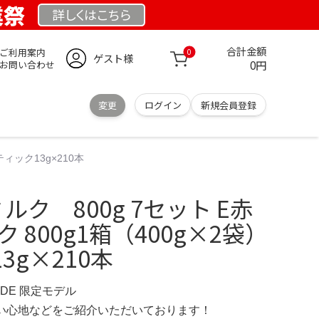
業祭
詳しくは
こちら
合計金額
ご利用案内
0
ゲスト様
0円
お問い合わせ
変更
ログイン
新規会員登録
ィック13g×210本
ク 800g 7セット E赤
 800g1箱（400g×2袋）
3g×210本
E.DE 限定モデル
の使い心地などをご紹介いただいております！