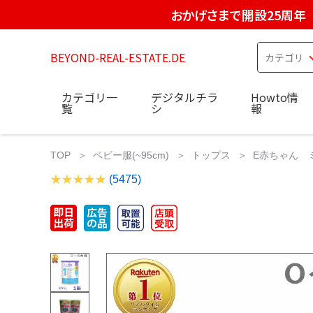
おかげさまで開設25周年
BEYOND-REAL-ESTATE.DE
カテゴリ一
デジタルチラ
Howto情
覧
シ
報
TOP
ベビー服(~95cm)
トップス
E赤ちゃん ミ
(5475)