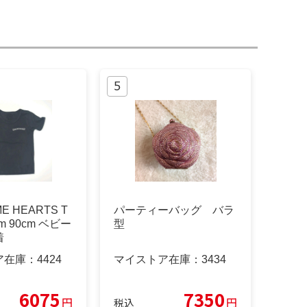
E HEARTS T
パーティーバッグ バラ
m 90cm ベビー
型
着
ア在庫：
4424
マイストア在庫：
3434
6075
7350
円
円
税込