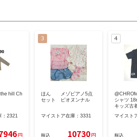
he hill Ch
ほん メゾピアノ5点
@CHROM
セット ピオヌンナル
シャツ 18
キッズ古
庫：
2321
マイストア在庫：
3331
マイスト
7946
10730
円
円
税込
税込