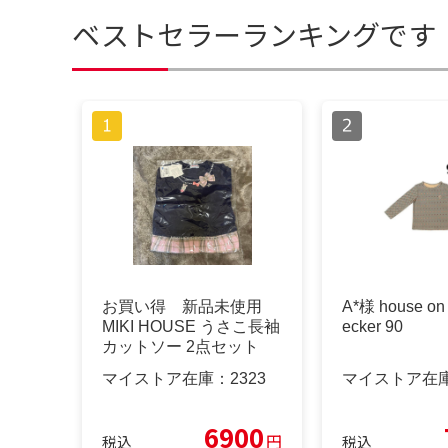
ベストセラーランキングです
お買い得 新品未使用
A*様 house on t
MIKI HOUSE うさこ長袖
ecker 90
カットソー 2点セット
マイストア在庫：
2323
マイストア在
6900
円
税込
税込