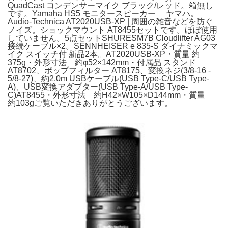
QuadCast コンデンサーマイク ブラック/レッド。箱無し
です。Yamaha HS5 モニタースピーカー ヤマハ。
Audio-Technica AT2020USB-XP | 周囲の雑音などを防ぐ
ノイズ。ショックマウント AT8455セットです。ほぼ使用
していません。5点セットSHURESM7B Cloudlifter AG03
接続ケーブル×2。SENNHEISER e 835-S ダイナミックマ
イク スイッチ付 新品2本。AT2020USB-XP・質量 約
375g・外形寸法 約φ52×142mm・付属品 スタンド
AT8702、ポップフィルター AT8175、変換ネジ(3/8-16 -
5/8-27)、約2.0m USBケーブル(USB Type-C/USB Type-
A)、USB変換アダプター(USB Type-A/USB Type-
C)AT8455・外形寸法 約H42×W105×D144mm・質量
約103gご覧いただきありがとうございます。