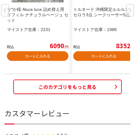
り*か様 Aluce luce 詰め替え用
トルネード 沖縄限定ルルルン ア
リフィル ナチュラルベージュ セ
セロラ3点 シークヮーサー5点
ット
マイストア在庫：
2231
マイストア在庫：
1988
6090
8352
税込
円
税込
円
カートに入れる
カートに入れる
このカテゴリをもっと見る
カスタマーレビュー