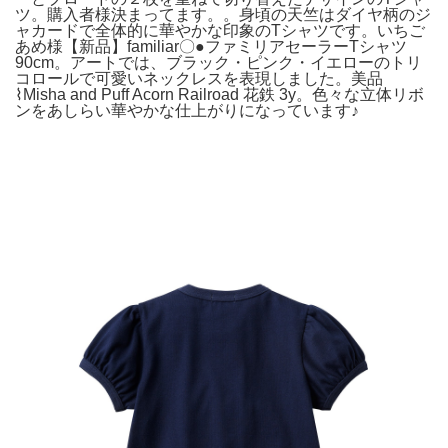
ツ。購入者様決まってます。。身頃の天竺はダイヤ柄のジ
ャカードで全体的に華やかな印象のTシャツです。いちご
あめ様【新品】familiar〇●ファミリアセーラーTシャツ
90cm。アートでは、ブラック・ピンク・イエローのトリ
コロールで可愛いネックレスを表現しました。美品
⌇Misha and Puff Acorn Railroad 花鉄 3y。色々な立体リボ
ンをあしらい華やかな仕上がりになっています♪