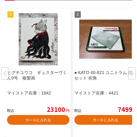
ヒグチユウコ ギュスターヴく
● KATO 40-821 ユニトラム 拡張
ん9号 複製画
セット 街角
マイストア在庫：
1842
マイストア在庫：
4421
23100
7499
税込
円
税込
円
カートに入れる
カートに入れる