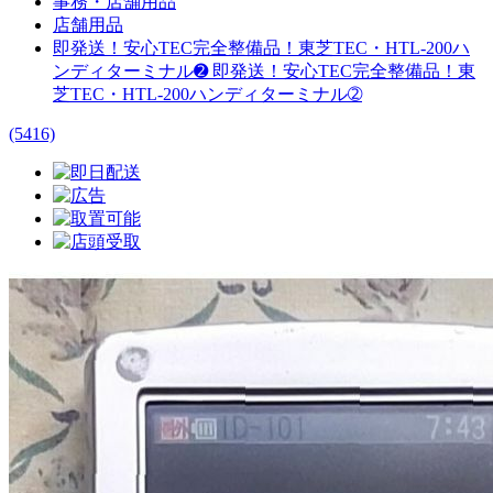
事務・店舗用品
店舗用品
即発送！安心TEC完全整備品！東芝TEC・HTL-200ハ
ンディターミナル➋ 即発送！安心TEC完全整備品！東
芝TEC・HTL-200ハンディターミナル➁
(5416)