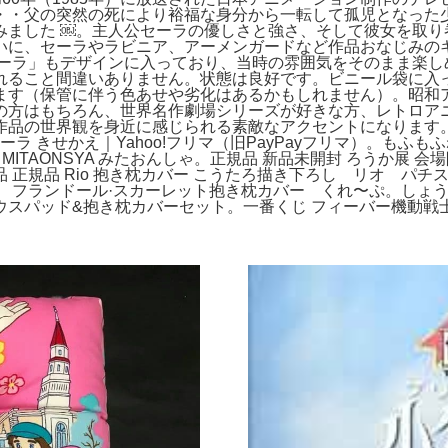
・・父の突然の死により裕福な身分から一転して孤児となった
みました ￼。主人公セーラの優しさと強さ、そして彼女を取り
いに、セーラやラビニア、アーメンガードなど作品おなじみの
セーラ」もデザインに入っており、当時の雰囲気をそのまま楽し
れること間違いありません。状態は良好です。ビニール袋に入っ
ます（保管に伴う色あせや劣化はあるかもしれません）。昭和
の方はもちろん、世界名作劇場シリーズが好きな方、レトロア
作品の世界観を身近に感じられる素敵なアクセントになります
ーラ きせかえ｜Yahoo!フリマ（旧PayPayフリマ）。も
ー MITAONSYA みたおんしゃ。正規品 新品未開封 ろうか展 
品 正規品 Rio 抱き枕カバー こうたろ描き下ろし リオ パチス
ect フランドール·スカーレット抱き枕カバー くれ〜ぷ。しょ
スパッド&抱き枕カバーセット。一番くじ フィーバー機動戦士ガ