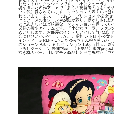
れたレトロなクッションです。『小公女セーラ』・
姿を描いた名作アニメで、多くの視聴者の心をつか
い世代に愛されています。クッションの表面いっぱ
れています。公式ロゴである「プリンセス 小公女
けでアニメの名シーンや感動が蘇り、懐かしさに浸
とは思えないほど綺麗なコンディションを保ってい
必見の希少アイテムです。『小公女セーラ』ファン
めいたします。お部屋のインテリアとして飾れば、
会にぜひいかがでしょうか。。昭和 レトロ 小公女セ
インディ。GIRLFRIEND あゆみちゃん抱き枕カバ
のショーン ぬいぐるみ クッション 150cm 特大。新
下ろしクッション 未開封品。【正規品】東方proj
抱き枕カバー。【レアモノ商品】装甲悪鬼村正 マウ