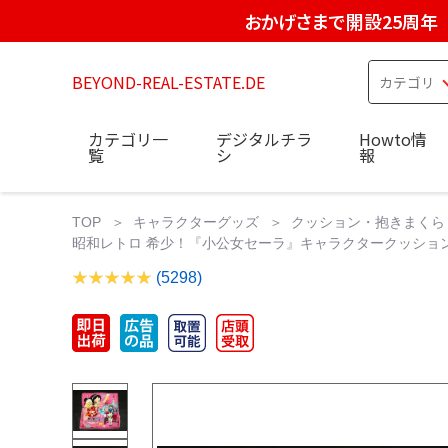
おかげさまで開設25周年
BEYOND-REAL-ESTATE.DE
カテゴリ一
デジタルチラ
Howto情
覧
シ
報
TOP
キャラクターグッズ
クッション・抱きまくら
昭和レトロ 希少！『小公女セーラ』キャラクタークッション
(5298)