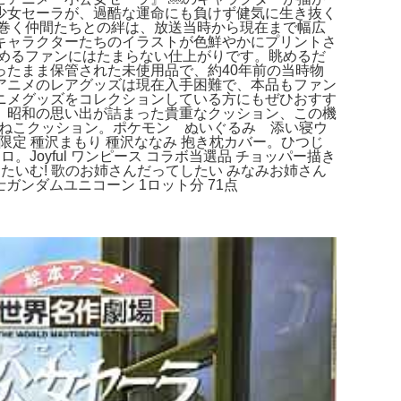
少女セーラが、過酷な運命にも負けず健気に生き抜く
巻く仲間たちとの絆は、放送当時から現在まで幅広
キャラクターたちのイラストが色鮮やかにプリントさ
めるファンにはたまらない仕上がりです。眺めるだ
たまま保管された未使用品で、約40年前の当時物
アニメのレアグッズは現在入手困難で、本品もファン
ニメグッズをコレクションしている方にもぜひおすす
。昭和の思い出が詰まった貴重なクッション、この機
ふもふねこクッション。ポケモン ぬいぐるみ 添い寝ウ
会場限定 種沢まもり 種沢ななみ 抱き枕カバー。ひつじ
ロ。Joyful ワンピース コラボ当選品 チョッパー描き
うたいむ! 歌のお姉さんだってしたい みなみお姉さん
ンダムユニコーン 1ロット分 71点