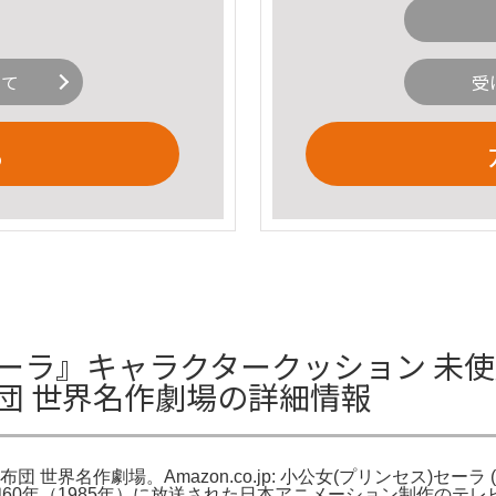
いて
受
る
ーラ』キャラクタークッション 未使
団 世界名作劇場の詳細情報
 世界名作劇場。Amazon.co.jp: 小公女(プリンセス)セー
。昭和60年（1985年）に放送された日本アニメーション制作の