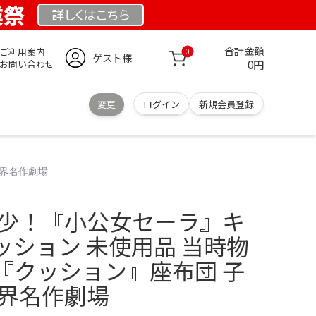
業祭
詳しくは
こちら
合計金額
ご利用案内
0
ゲスト様
0円
お問い合わせ
変更
ログイン
新規会員登録
世界名作劇場
希少！『小公女セーラ』キ
ッション 未使用品 当時物
『クッション』座布団 子
世界名作劇場