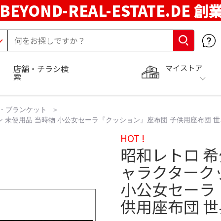
BEYOND-REAL-ESTATE.DE 創
マイストア
店舗・チラシ検
索
・ブランケット
 未使用品 当時物 小公女セーラ『クッション』座布団 子供用座布団 
HOT !
昭和レトロ 
ャラクターク
小公女セーラ
供用座布団 