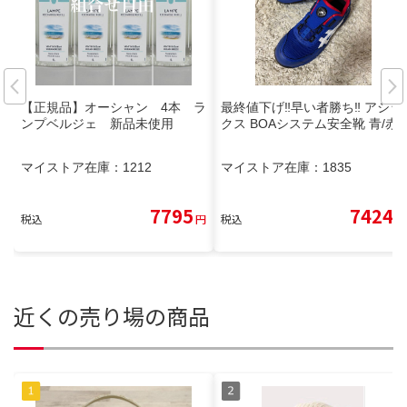
【正規品】オーシャン 4本 ラ
最終値下げ‼︎早い者勝ち‼️ アシッ
ンプベルジェ 新品未使用
クス BOAシステム安全靴 青/赤
マイストア在庫：
1212
マイストア在庫：
1835
7795
7424
税込
円
税込
円
近くの売り場の商品