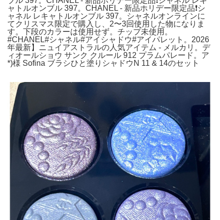
ブル 397。CHANEL - 新品ホリデー限定品❗️シャネル レキ
ャトルオンブル 397。CHANEL - 新品ホリデー限定品❗️シ
ャネル レキャトルオンブル 397。シャネルオンラインに
てクリスマス限定で購入し、2〜3回使用した物になりま
す。下段のカラーは使用せず。チップ未使用。
#CHANEL#シャネル#アイシャドウ#アイパレット。2026
年最新】ニュイアストラルの人気アイテム - メルカリ。デ
ィオールショウ サンク クルール 912 プラムパレード。ア
*)様 Sofina ブラシひと塗りシャドウN 11 & 14のセット