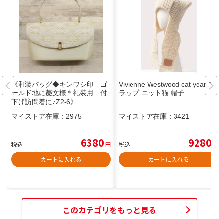
《和装バッグ◆キンワシ印 ゴ
Vivienne Westwood cat year フ
ールド地に菱文様＊礼装用 付
ラップ ニット猫 帽子
下げ訪問着に♪Z2-6》
マイストア在庫：
2975
マイストア在庫：
3421
6380
9280
税込
円
税込
円
カートに入れる
カートに入れる
このカテゴリをもっと見る