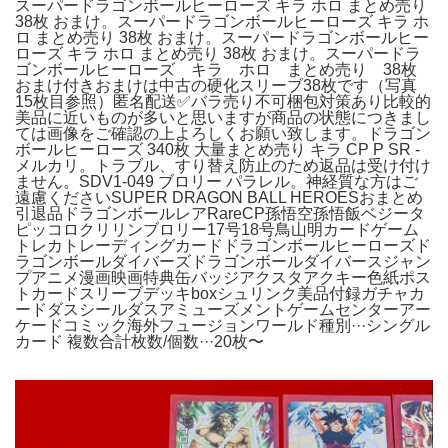
スーパードラゴンボールヒーローズ キラ ホロ まとめ売り
38枚 おまけ。スーパードラゴンボールヒーローズ キラ ホ
ロ まとめ売り 38枚 おまけ。スーパードラゴンボールヒー
ローズ キラ ホロ まとめ売り 38枚 おまけ。スーパードラ
ゴンボールヒーローズ キラ ホロ まとめ売り 38枚
おまけ付きおまけは中古の硬化スリーブ38枚です（写真
15枚目参照）匿名配送✅バラ売り不可梱包対策あり比較的
美品に近いものが多いと思いますが商品の状態につきまし
ては画像をご確認の上よろしくお願い致します。ドラゴン
ボールヒーローズ 340枚 大量まとめ売り キラ CP P SR -
メルカリ。トラブル、すり替え防止のため返品は受け付け
ません。SDV1-049 ブロリー パラレル。神経質な方はご
遠慮くださいSUPER DRAGON BALL HEROESおまとめ
引退品ドラゴンボールレアRareCP孫悟空孫悟飯ベジータ
ピッコロクリリンブロリー17号18号鳥山明カードゲーム
トレカトレーディングカードドラゴンボールヒーローズド
ラゴンボールダイバーズドラゴンボールダイバースジャン
プアニメ漫画映画特典缶バッジアクスタアクキー色紙ポス
トカードスリーブデッキboxシュリンク美品付録ガチャカ
ードダスシールダスアミューズメントゲームセンターアー
ケードコミック海外フュージョンワールド種別···シングル
カード 複数合計枚数/個数···20枚〜