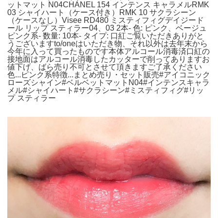
ットマット N04CHANEL 154 インテンス キャラメルRMK
03 シャイハート（ケース付き）RMK 10 サクラシーン
（ケースなし）Visee RD480 ミスティフィグデイジード
ール リップ スティラー04、03 2本- 色: ピンク、ベージュ
ピンク系- 数量: 10本- タイプ: 口紅ご覧いただきありがと
うございますto/oneはいただき物、それ以外は去年末から
今年に入って買ったものです本体アルコール消毒済口紅の
接地面はアルコール消毒したカッターで削ってありますお
値下げ、ばら売り不可とさせて頂きますご了承ください
色...ピンク系特徴...まとめ売り・セット販売#アイコニック
ローズシャイン#ベルベットマットN04#インテンスキャラ
メル#シャイハート#サクラシーン#ミスティフィグ#リッ
プ スティラー