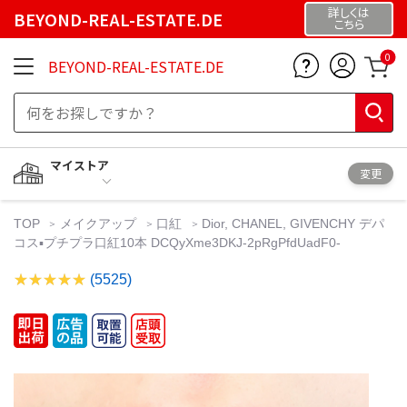
詳しくは
BEYOND-REAL-ESTATE.DE
こちら
0
BEYOND-REAL-ESTATE.DE
マイストア
変更
TOP
メイクアップ
口紅
Dior, CHANEL, GIVENCHY デパ
コス▪️プチプラ口紅10本 DCQyXme3DKJ-2pRgPfdUadF0-
(5525)