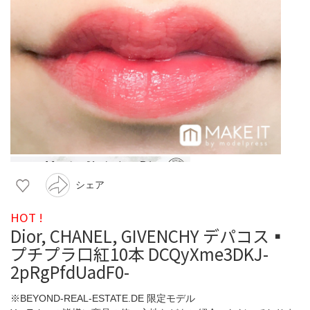
シェア
HOT !
Dior, CHANEL, GIVENCHY デパコス▪️
プチプラ口紅10本 DCQyXme3DKJ-
2pRgPfdUadF0-
※BEYOND-REAL-ESTATE.DE 限定モデル