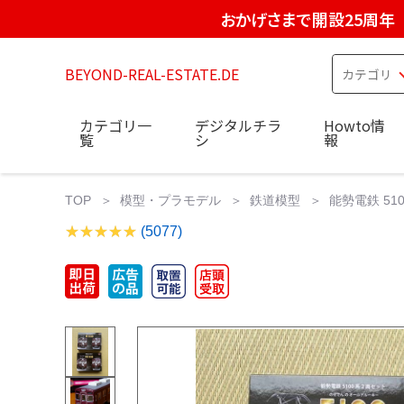
おかげさまで開設25周年
BEYOND-REAL-ESTATE.DE
カテゴリ一
デジタルチラ
Howto情
覧
シ
報
TOP
模型・プラモデル
鉄道模型
能勢電鉄 510
(5077)