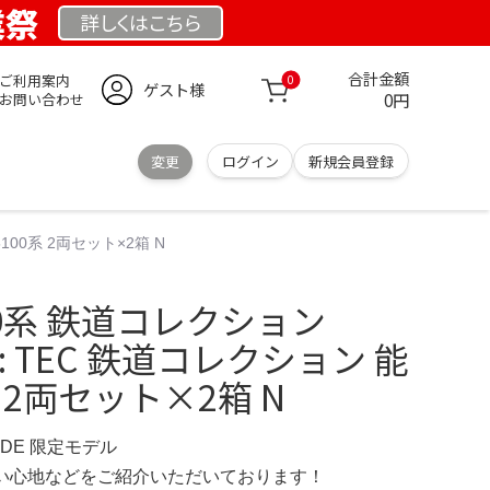
業祭
詳しくは
こちら
合計金額
ご利用案内
0
ゲスト様
0円
お問い合わせ
変更
ログイン
新規会員登録
100系 2両セット×2箱 N
00系 鉄道コレクション
.jp: TEC 鉄道コレクション 能
 2両セット×2箱 N
E.DE 限定モデル
の使い心地などをご紹介いただいております！