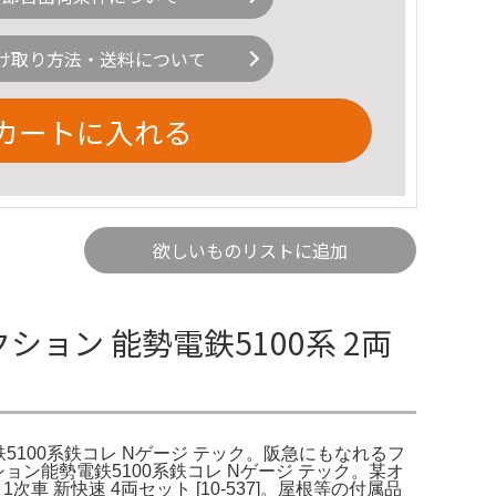
け取り方法・送料について
カートに入れる
欲しいものリストに追加
レクション 能勢電鉄5100系 2両
ン能勢電鉄5100系鉄コレ Nゲージ テック。阪急にもなれるフ
ション能勢電鉄5100系鉄コレ Nゲージ テック。某オ
 新快速 4両セット [10-537]。屋根等の付属品