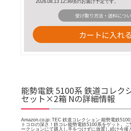
2026.08.13 12:36頃のお届け予定です。
受け取り方法・送料につ
カートに入れ
能勢電鉄 5100系 鉄道コレクショ
セット×2箱 Nの詳細情報
Amazon.co.jp: TEC 鉄道コレクション 能勢電鉄
トコロの深さ！鉄コレ能勢電鉄5100系をゲット。ご覧い
ークションにて購入し手をつけずに放置し続け今後と加工予