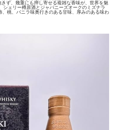
み飽きず、幾重にも押し寄せる複雑な香味が、世界を魅
 Whisky。シェリー樽原酒とジャパニーズオークのミズナラ
柿、桃、バニラ味奥行きのある甘味、厚みのある味わ