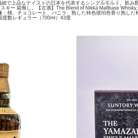
販】。繊細で上品なテイストの日本を代表するシングルモルト。飲
箱無し。【古酒】The Blend of Nikka Maltbase
像：桃、チョコレート、バニラ、熟した柿色琥珀色香り熟した
数レギュラー（700ml）43度