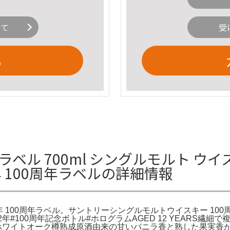
いて
受
る
 ラベル 700ml シングルモルト ウ
年 100周年ラベルの詳細情報
00周年ラベル。サントリーシングルモルトウイスキー 100周年記念ラベ
年#100周年記念ボトル#ホログラムAGED 12 YEARS繊細
ホワイトオーク樽熟成原酒由来の甘いバニラ香と熟した果実香が特