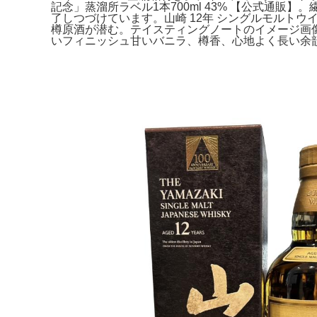
記念」蒸溜所ラベル1本700ml 43% 【公式通
了しつづけています。山崎 12年 シングルモルトウイスキー 
樽原酒が潜む。テイスティングノートのイメージ画
いフィニッシュ甘いバニラ、樽香、心地よく長い余韻度