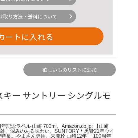
け取り方法・送料について
カートに入れる
欲しいものリストに追加
イスキー サントリー シングルモ
ル 山崎 700ml。Amazon.co.jp: 【山崎
で複雑、深みのある味わい。SUNTORY＊黒響21年ウイ
長。やまさん専用。未開栓 山崎12年 「100周年