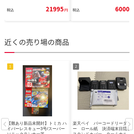
21995
6000
税込
円
税込
円
近くの売り場の商品
【難あり新品未開封】トミカ ハ
楽天ペイ バーコードリーダ
イパーレスキュー3号/スーパー
ー ロール紙 決済端末目隠し