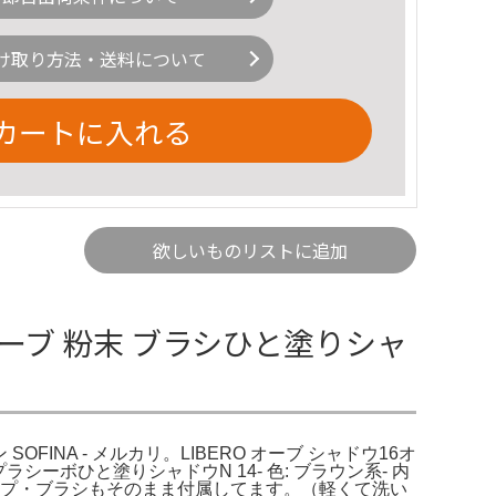
け取り方法・送料について
カートに入れる
欲しいものリストに追加
: オーブ 粉末 ブラシひと塗りシャ
SOFINA - メルカリ。LIBERO オーブ シャドウ16オ
シーボひと塗りシャドウN 14- 色: ブラウン系- 内
。チップ・ブラシもそのまま付属してます。（軽くて洗い