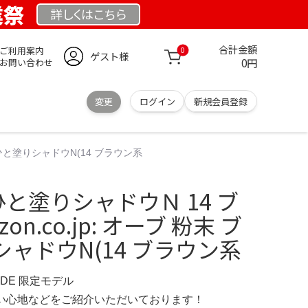
業祭
詳しくは
こちら
合計金額
ご利用案内
0
ゲスト様
0円
お問い合わせ
変更
ログイン
新規会員登録
ラシひと塗りシャドウN(14 ブラウン系
ひと塗りシャドウＮ 14 ブ
on.co.jp: オーブ 粉末 ブ
ャドウN(14 ブラウン系
E.DE 限定モデル
の使い心地などをご紹介いただいております！