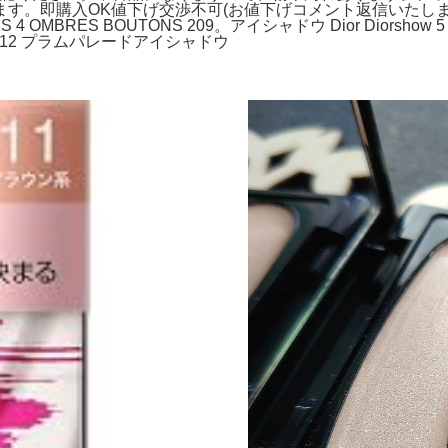
。即購入OK値下げ交渉不可(お値下げコメント返信いたしません
MBRES BOUTONS 209。アイシャドウ Dior Diorshow 5 Co
12 プラムパレードアイシャドウ