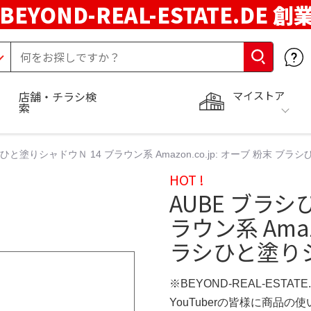
BEYOND-REAL-ESTATE.DE 創
マイストア
店舗・チラシ検
索
シひと塗りシャドウＮ 14 ブラウン系 Amazon.co.jp: オーブ 粉末 ブ
HOT !
AUBE ブラシ
ラウン系 Amaz
ラシひと塗りシ
※BEYOND-REAL-ESTAT
YouTuberの皆様に商品