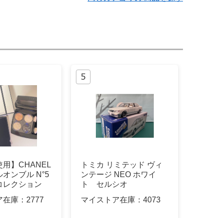
用】CHANEL
トミカ リミテッド ヴィ
オンブル N°5
ンテージ NEO ホワイ
コレクション
ト セルシオ
ア在庫：
2777
マイストア在庫：
4073