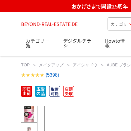
おかげさまで開設25周年
BEYOND-REAL-ESTATE.DE
カテゴリ一
デジタルチラ
Howto情
覧
シ
報
TOP
メイクアップ
アイシャドウ
AUBE ブラ
(5398)