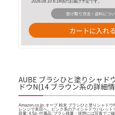
2026.08.10 6:18頃のお届け予定です。
受け取り方法・送料につ
カートに入れ
AUBE ブラシひと塗りシャドウＮ
ドウN(14 ブラウン系の詳細
Amazon.co.jp: オーブ 粉末 ブラシひと塗りシャド
レンジで美目へ。ピンク系のアイシャドウパレットで、4.5
容量: 4.5g- 付属品: ブラシ残量・状態には