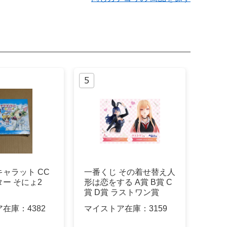
ャラット CC
一番くじ その着せ替え人
ター そにょ2
形は恋をする A賞 B賞 C
賞 D賞 ラストワン賞
ア在庫：
4382
マイストア在庫：
3159