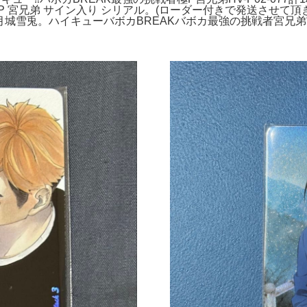
 極P 宮兄弟 サイン入り シリアル。(ローダー付きで発送させ
月城雪兎。ハイキューバボカBREAKバボカ最強の挑戦者宮兄