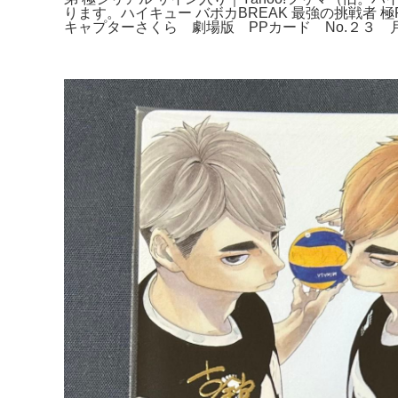
ります。ハイキュー バボカBREAK 最強の挑戦者
キャプターさくら 劇場版 PPカード No.２３ 