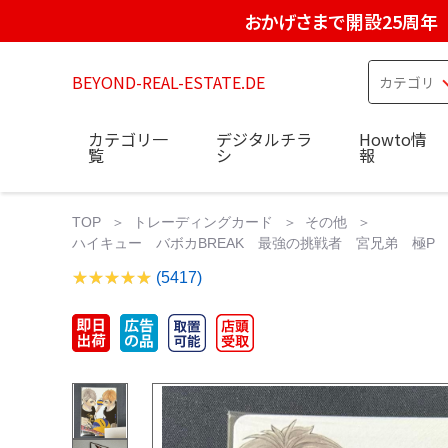
おかげさまで開設25周年
BEYOND-REAL-ESTATE.DE
カテゴリ一
デジタルチラ
Howto情
覧
シ
報
TOP
トレーディングカード
その他
ハイキュー バボカBREAK 最強の挑戦者 宮兄弟 極P シ
(5417)