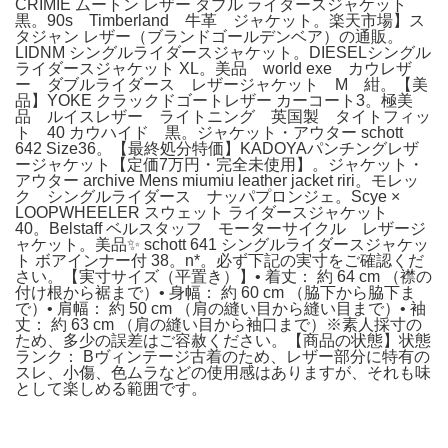
CRIMIE ムートン レザー ダブル ライダースジャケット
黒。90s Timberland 牛革 ジャケット。楽天市場】ス
タジャン レザー（ブランドゴールデンベア）の通販。
LIDNM シングルライダースジャケット。DIESELシングル
ライダースジャケット XL。美品 world exe カウレザ
ー ダブルライダース レザージャケット M 紺。【美
品】YOKE クラックドゴートレザー カーコート3。極美
品 ルイスレザー ライトニング 英国製 タイトフィッ
ト 40 カウハイド 黒。ジャケット・アウター schott
642 Size36。【最終処分特価】KADOYAパンチングレザ
ージャケット【定価7万円・完全未使用】。ジャケット・
アウター archive Mens miumiu leather jacket riri。モレッ
ク シングルライダース ナッパプロンジェ。Scye ×
LOOPWHEELER スウェット ライダースジャケット
40。Belstaff ベルスタッフ モーターサイクル レザージ
ャケット。美品✨ schott 641 シングルライダースジャケッ
ト ボアインナー付 38。n*。必ず下記の実寸をご確認くだ
さい。【実寸サイズ（平置き）】• 着丈： 約 64 cm （襟の
付け根から裾まで）• 身幅： 約 60 cm （脇下から脇下ま
で）• 肩幅： 約 50 cm （肩の縫い目から縫い目まで）• 袖
丈： 約 63 cm （肩の縫い目から袖口まで）※素人採寸の
ため、多少の誤差はご容赦ください。【商品の状態】状態
ランク： Bヴィンテージ古着のため、レザー部分に特有の
スレ、小傷、色ムラなどの使用感はありますが、それも味
として楽しめる範囲です。