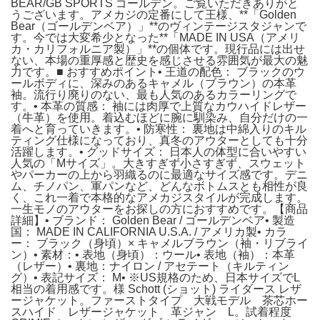
BEAR/GB SPORTS ゴールデン。ご覧いただきありがと
うございます。アメカジの定番にして王様、**「Golden
Bear（ゴールデンベア）」**のヴィンテージスタジャンで
す。今では大変希少となった**「MADE IN USA（アメリ
カ・カリフォルニア製）」**の個体です。現行品には出せ
ない、本場の重厚感と歴史を感じさせる雰囲気が最大の魅
力です。■ おすすめポイント• 王道の配色： ブラックのウ
ールボディに、深みのあるキャメル（ブラウン）の本革
袖。流行り廃りのない、最も人気のあるカラーリングで
す。• 本革の質感： 袖には肉厚で上質なカウハイドレザー
（牛革）を使用。着込むほどに腕に馴染み、自分だけの一
着へと育っていきます。• 防寒性： 裏地は中綿入りのキル
ティング仕様になっており、真冬のアウターとしても十分
活躍します。• グッドサイズ： 日本人の体型に合いやすい
人気の「Mサイズ」。大きすぎず小さすぎず、スウェット
やパーカーの上から羽織るのに最適なサイズ感です。デニ
ム、チノパン、軍パンなど、どんなボトムスとも相性が良
く、これ一着で本格的なアメカジスタイルが完成します。
一生モノのアウターをお探しの方におすすめです。【商品
詳細】• ブランド： Golden Bear / ゴールデンベア• 製造
国： MADE IN CALIFORNIA U.S.A. / アメリカ製• カラ
ー： ブラック（身頃）× キャメルブラウン（袖・リブライ
ン）• 素材：• 表地（身頃）：ウール• 表地（袖）：本革
（レザー）• 裏地：ナイロン / アセテート（キルティン
グ）• 表記サイズ： M• ※US規格のため、日本サイズでL
相当の着用感です。様 Schott (ショット) ライダース レザ
ージャケット。ファーストタイプ 大戦モデル 茶芯ホー
スハイド レザージャケット 革ジャン L。試着程度