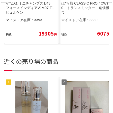
イ*ム様 ミニチャンプス1/43
は*ち様 CLASSIC PRO / CWT24
フォースインディアVJM07 F1
0 トランスミッター 送信機
ヒュルケン
ワ
マイストア在庫：
3393
マイストア在庫：
3889
19305
6075
税込
円
税込
円
近くの売り場の商品