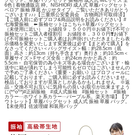
グセット。草履バッグセット 振袖用 成人式 M/Lサイズ 全
6色 | 着物通販店 枠。NISHIORI 成人式 草履バッグセット
ベロア 振袖 厚底 かぶせタイプ。ご覧いただきありがとう
ございます♪♪♪【三重県公安委員会 古物商許可取得済】
【ご購入前に必ずプロフ&商品説明をお読みください】#
七海愛振袖 ⬅️ 振袖セットはこちら⭐️草履バッグセット
（未使用に近い） お値段９，５００円※お値下げ不可☆
振袖セットご購入者様割引 お値段８，３００円❣️お値下
げ不可振袖セットご購入者はお声掛けいただきましたら表
示価格を変更いたします変更後は必ず【まとめて購入】を
なさってください＜バッグサイズ＞幅：約28.5cm（底
面）高さ：約13cm（持ち手含まず）奥行き：約10.5cm＜
草履サイズ＞Fサイズ全長：約24cm かかと高さ：約
5.5cm・ 自宅保管の為小キズ等ある場合がございます・輸
送中に箱が潰れてしまう可能性もゼロではございませんの
で予めご了承ください《重要・お願い》はプロフィールに
記載しております。ご購入前に必ずお読みくださいませ。
検品しておりますが見落としがあるかもしれません ※返
品・交換不可お互いに気持ちの良いお取引が出来ますよう
に(*^o^*)#正絹振袖 #成人式振袖 #振袖セット #振袖
カラー···ホワイト系カラー···パープル系。楽天市場】【ア
ウトレット】草履バッグセット 成人式 振袖 草履 バッグ。
【未使用】佐波理綴 和装用バッグ