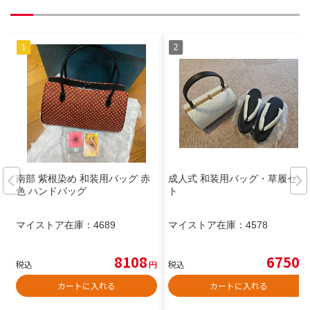
南部 紫根染め 和装用バッグ 赤
成人式 和装用バッグ・草履セッ
色 ハンドバッグ
ト
マイストア在庫：
4689
マイストア在庫：
4578
8108
6750
税込
円
税込
円
カートに入れる
カートに入れる