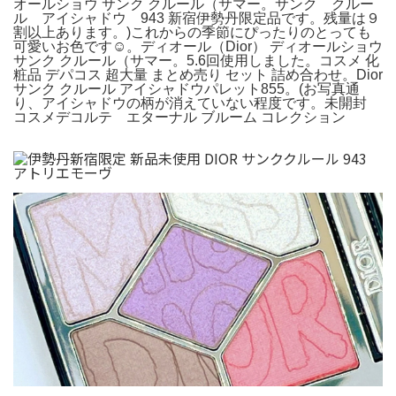
オールショウ サンク クルール（サマー。サンク クルー
ル アイシャドウ 943 新宿伊勢丹限定品です。残量は９
割以上あります。)これからの季節にぴったりのとっても
可愛いお色です☺︎。ディオール（Dior） ディオールショウ
サンク クルール（サマー。5.6回使用しました。コスメ 化
粧品 デパコス 超大量 まとめ売り セット 詰め合わせ。Dior
サンク クルール アイシャドウパレット855。(お写真通
り、アイシャドウの柄が消えていない程度です。未開封
コスメデコルテ エターナル ブルーム コレクション