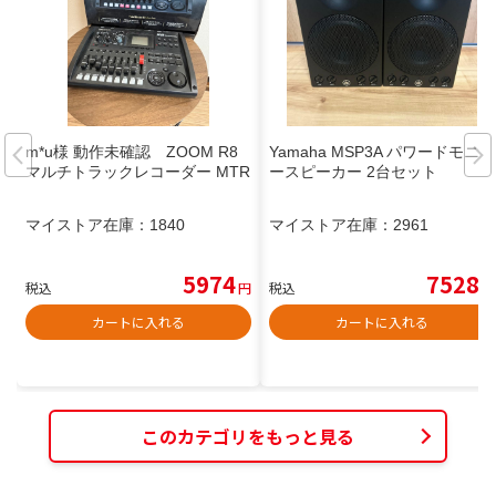
m*u様 動作未確認 ZOOM R8
Yamaha MSP3A パワードモニタ
マルチトラックレコーダー MTR
ースピーカー 2台セット
マイストア在庫：
1840
マイストア在庫：
2961
5974
7528
税込
円
税込
円
カートに入れる
カートに入れる
このカテゴリをもっと見る