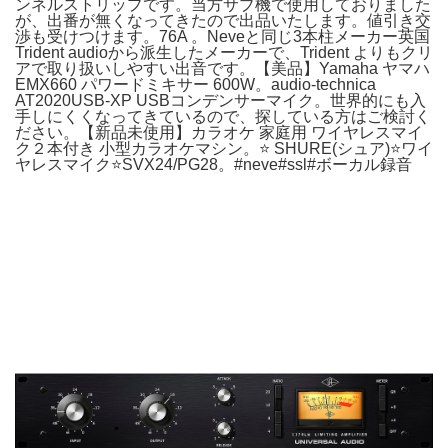
ンネルストリップです。当方サブ機で使用しておりました
が、出番が無くなってきたので出品いたします。値引き交
渉も受けつけます。76A 。Neveと同じ3本柱メーカー英国
Trident audioから派生したメーカーで、Trident よりもクリ
アで取り扱いしやすい出音です。【美品】Yamaha ヤマハ
EMX660 パワードミキサー 600W。audio-technica
AT2020USB-XP USBコンデンサーマイク。世界的にも入
手しにくくなってきているので、探している方はご検討く
ださい。【新品未使用】カラオケ 家庭用 ワイヤレスマイ
ク２本付き 小型カラオケマシン。⭐️ SHURE(シュア)⭐️ワイ
ヤレスマイク⭐️SVX24/PG28。#neve#ssl#ボーカル録音