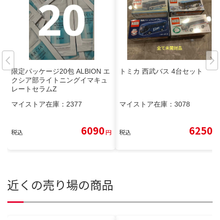
限定パッケージ20包 ALBION エ
トミカ 西武バス 4台セット
クシア部ライトニングイマキュ
レートセラムZ
マイストア在庫：
2377
マイストア在庫：
3078
6090
6250
税込
円
税込
円
近くの売り場の商品