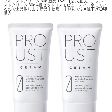
プルーストクリーム 30g 新品 15本 【公式通販】。プルー
ストクリーム 30g 4個セットコスモビューティー余ってい
るので出品致します新品未使用・未開封です❌値下げ⭕即
購入