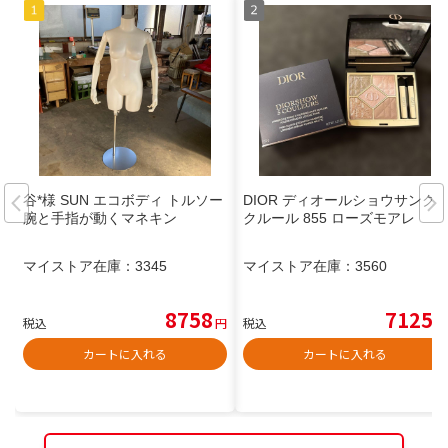
谷*様 SUN エコボディ トルソー
DIOR ディオールショウサンク
腕と手指が動くマネキン
クルール 855 ローズモアレ
マイストア在庫：
3345
マイストア在庫：
3560
8758
7125
税込
円
税込
円
カートに入れる
カートに入れる