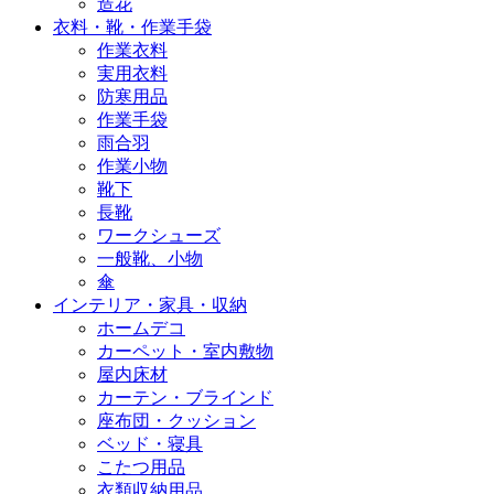
造花
衣料・靴・作業手袋
作業衣料
実用衣料
防寒用品
作業手袋
雨合羽
作業小物
靴下
長靴
ワークシューズ
一般靴、小物
傘
インテリア・家具・収納
ホームデコ
カーペット・室内敷物
屋内床材
カーテン・ブラインド
座布団・クッション
ベッド・寝具
こたつ用品
衣類収納用品