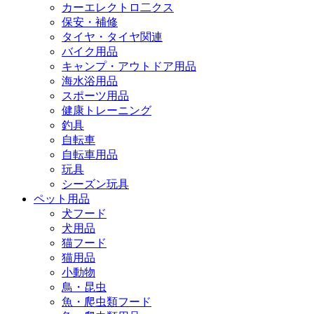
カーエレクトロ二クス
保安・補修
タイヤ・タイヤ関連
バイク用品
キャンプ・アウトドア用品
海水浴用品
スポーツ用品
健康トレーニング
釣具
自転車
自転車用品
玩具
シーズン玩具
ペット用品
犬フード
犬用品
猫フード
猫用品
小動物
鳥・昆虫
魚・爬虫類フード