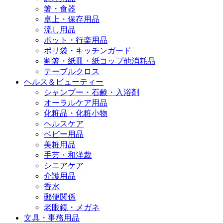
箸・食器
卓上・保存用品
流し用品
ポット・行楽用品
ポリ袋・キッチンガード
割箸・紙皿・紙コップ他消耗品
テーブルクロス
ヘルス＆ビューティー
シャンプー・石鹸・入浴剤
オーラルケア用品
化粧品・化粧小物
ヘルスケア
ベビー用品
美粧用品
手芸・和洋裁
シニアケア
介護用品
香水
郵便関係
老眼鏡・メガネ
文具・事務用品