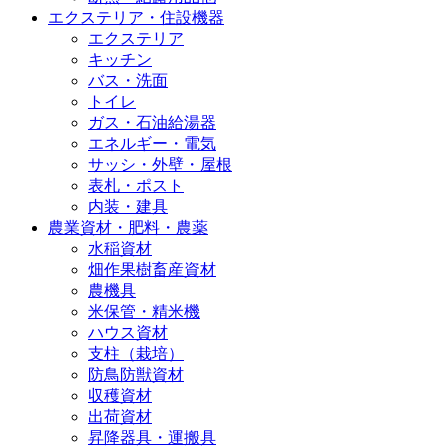
エクステリア・住設機器
エクステリア
キッチン
バス・洗面
トイレ
ガス・石油給湯器
エネルギー・電気
サッシ・外壁・屋根
表札・ポスト
内装・建具
農業資材・肥料・農薬
水稲資材
畑作果樹畜産資材
農機具
米保管・精米機
ハウス資材
支柱（栽培）
防鳥防獣資材
収穫資材
出荷資材
昇降器具・運搬具