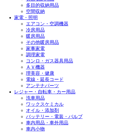
多目的収納用品
空間収納
家電・照明
エアコン・空調機器
冷房用品
暖房用品
その他暖房用品
家事家電
調理家電
コンロ・ガス器具用品
ＡＶ機器
理美容・健康
電線・延長コード
アンテナパーツ
レジャー・自転車・カー用品
洗車用品
ワックスケミカル
オイル・添加剤
バッテリー・電装・バルブ
車内用品・車外用品
車内小物