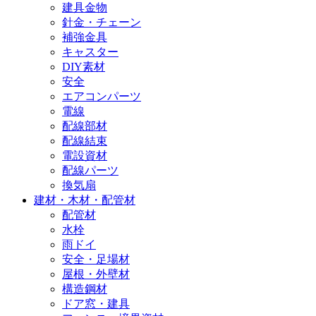
建具金物
針金・チェーン
補強金具
キャスター
DIY素材
安全
エアコンパーツ
電線
配線部材
配線結束
電設資材
配線パーツ
換気扇
建材・木材・配管材
配管材
水栓
雨ドイ
安全・足場材
屋根・外壁材
構造鋼材
ドア窓・建具