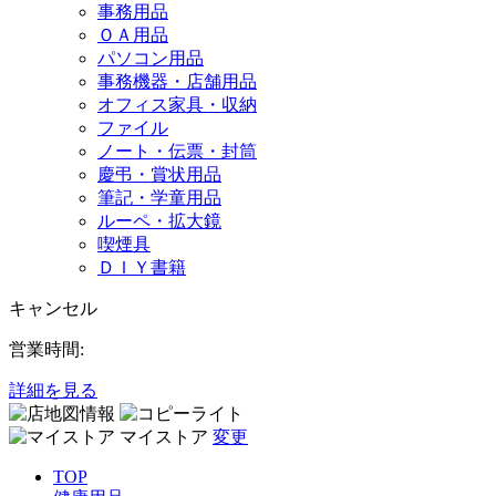
事務用品
ＯＡ用品
パソコン用品
事務機器・店舗用品
オフィス家具・収納
ファイル
ノート・伝票・封筒
慶弔・賞状用品
筆記・学童用品
ルーペ・拡大鏡
喫煙具
ＤＩＹ書籍
キャンセル
営業時間:
詳細を見る
マイストア
変更
TOP