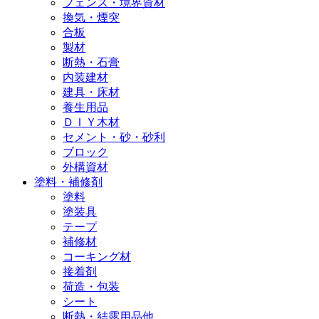
フェンス・境界資材
換気・煙突
合板
製材
断熱・石膏
内装建材
建具・床材
養生用品
ＤＩＹ木材
セメント・砂・砂利
ブロック
外構資材
塗料・補修剤
塗料
塗装具
テープ
補修材
コーキング材
接着剤
荷造・包装
シート
断熱・結露用品他