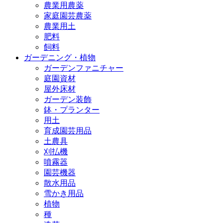
農業用農薬
家庭園芸農薬
農業用土
肥料
飼料
ガーデニング・植物
ガーデンファニチャー
庭園資材
屋外床材
ガーデン装飾
鉢・プランター
用土
育成園芸用品
土農具
刈払機
噴霧器
園芸機器
散水用品
雪かき用品
植物
種