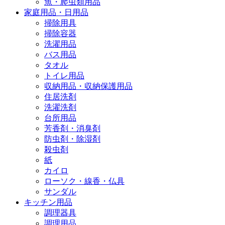
魚・爬虫類用品
家庭用品・日用品
掃除用具
掃除容器
洗濯用品
バス用品
タオル
トイレ用品
収納用品・収納保護用品
住居洗剤
洗濯洗剤
台所用品
芳香剤・消臭剤
防虫剤・除湿剤
殺虫剤
紙
カイロ
ローソク・線香・仏具
サンダル
キッチン用品
調理器具
調理用品