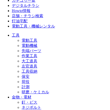
カテゴリ一覧
デジタルチラシ
Howto情報
店舗・チラシ検索
灯油宅配
電動工具・機械レンタル
工具
電動工具
電動機械
先端パーツ
作業工具
大工道具
左官道具
工具収納
保安
荷役
計測
研磨・ケミカル
金物・電材
釘・ビス
ネジボルト