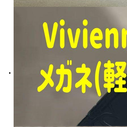
新品未使用 日テレポシュ
レ ピントグラス中度 ブラ
ック
マイストア在庫：
1393
税込
6900
円
カートに入れる