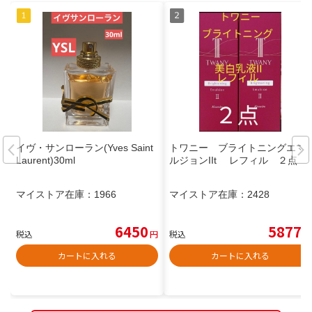
イヴ・サンローラン(Yves Saint
トワニー ブライトニングエマ
Laurent)30ml
ルジョンIIt レフィル ２点
マイストア在庫：
1966
マイストア在庫：
2428
6450
5877
税込
円
税込
円
カートに入れる
カートに入れる