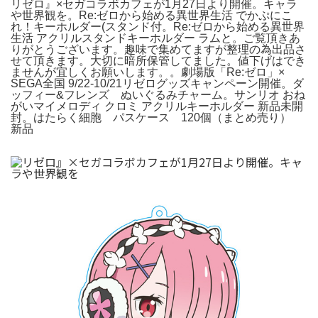
リゼロ』×セガコラボカフェが1月27日より開催。キャラ
や世界観を。Re:ゼロから始める異世界生活 でかぷにこ
れ！キーホルダー(スタンド付。Re:ゼロから始める異世界
生活 アクリルスタンドキーホルダー ラムと。ご覧頂きあ
りがとうございます。趣味で集めてますが整理の為出品さ
せて頂きます。大切に暗所保管してました。値下げはでき
ませんが宜しくお願いします。。劇場版「Re:ゼロ」×
SEGA全国 9/22-10/21リゼログッズキャンペーン開催。ダ
ッフィー&フレンズ ぬいぐるみチャーム。サンリオ おね
がいマイメロディ クロミ アクリルキーホルダー 新品未開
封。はたらく細胞 パスケース 120個（まとめ売り）
新品