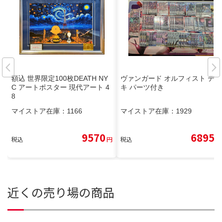
額込 世界限定100枚DEATH NY
ヴァンガード オルフィスト デッ
C アートポスター 現代アート 4
キ パーツ付き
8
マイストア在庫：
1166
マイストア在庫：
1929
9570
6895
税込
円
税込
円
近くの売り場の商品