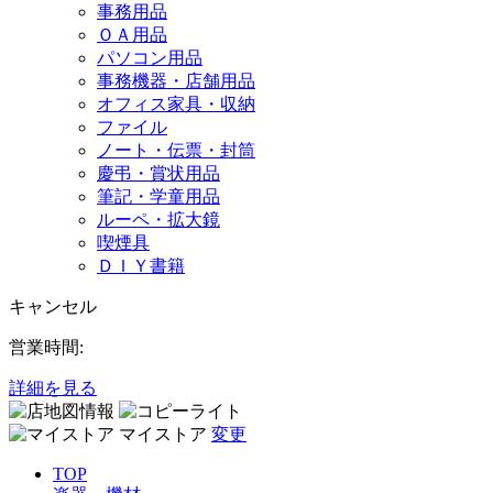
事務用品
ＯＡ用品
パソコン用品
事務機器・店舗用品
オフィス家具・収納
ファイル
ノート・伝票・封筒
慶弔・賞状用品
筆記・学童用品
ルーペ・拡大鏡
喫煙具
ＤＩＹ書籍
キャンセル
営業時間:
詳細を見る
マイストア
変更
TOP