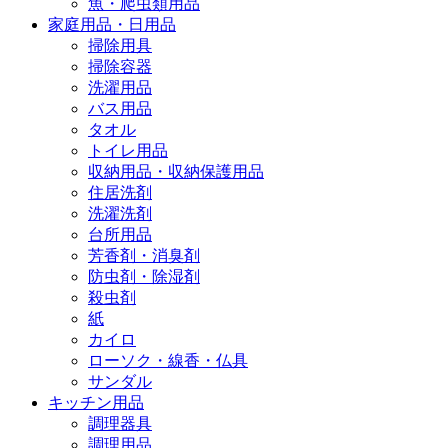
魚・爬虫類用品
家庭用品・日用品
掃除用具
掃除容器
洗濯用品
バス用品
タオル
トイレ用品
収納用品・収納保護用品
住居洗剤
洗濯洗剤
台所用品
芳香剤・消臭剤
防虫剤・除湿剤
殺虫剤
紙
カイロ
ローソク・線香・仏具
サンダル
キッチン用品
調理器具
調理用品