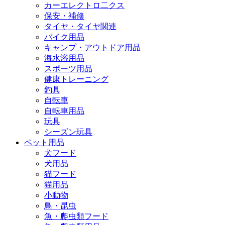
カーエレクトロ二クス
保安・補修
タイヤ・タイヤ関連
バイク用品
キャンプ・アウトドア用品
海水浴用品
スポーツ用品
健康トレーニング
釣具
自転車
自転車用品
玩具
シーズン玩具
ペット用品
犬フード
犬用品
猫フード
猫用品
小動物
鳥・昆虫
魚・爬虫類フード