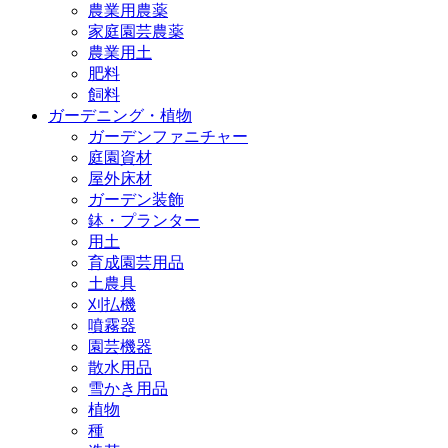
農業用農薬
家庭園芸農薬
農業用土
肥料
飼料
ガーデニング・植物
ガーデンファニチャー
庭園資材
屋外床材
ガーデン装飾
鉢・プランター
用土
育成園芸用品
土農具
刈払機
噴霧器
園芸機器
散水用品
雪かき用品
植物
種