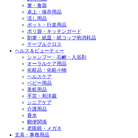
箸・食器
卓上・保存用品
流し用品
ポット・行楽用品
ポリ袋・キッチンガード
割箸・紙皿・紙コップ他消耗品
テーブルクロス
ヘルス＆ビューティー
シャンプー・石鹸・入浴剤
オーラルケア用品
化粧品・化粧小物
ヘルスケア
ベビー用品
美粧用品
手芸・和洋裁
シニアケア
介護用品
香水
郵便関係
老眼鏡・メガネ
文具・事務用品