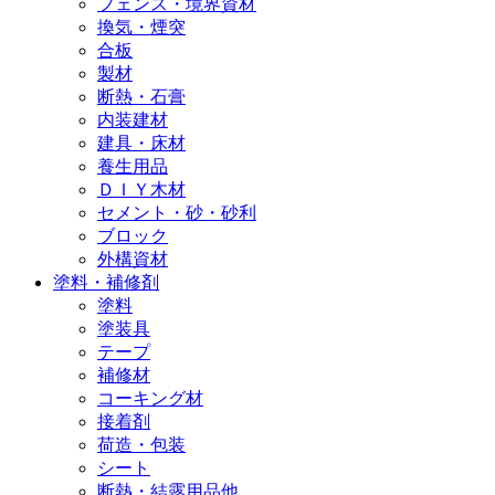
フェンス・境界資材
換気・煙突
合板
製材
断熱・石膏
内装建材
建具・床材
養生用品
ＤＩＹ木材
セメント・砂・砂利
ブロック
外構資材
塗料・補修剤
塗料
塗装具
テープ
補修材
コーキング材
接着剤
荷造・包装
シート
断熱・結露用品他