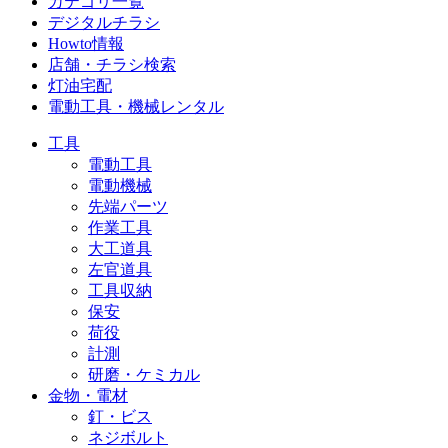
カテゴリ一覧
デジタルチラシ
Howto情報
店舗・チラシ検索
灯油宅配
電動工具・機械レンタル
工具
電動工具
電動機械
先端パーツ
作業工具
大工道具
左官道具
工具収納
保安
荷役
計測
研磨・ケミカル
金物・電材
釘・ビス
ネジボルト