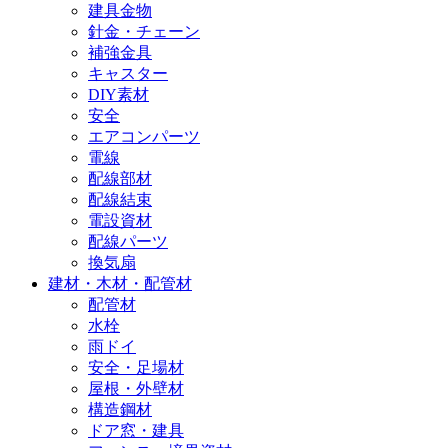
建具金物
針金・チェーン
補強金具
キャスター
DIY素材
安全
エアコンパーツ
電線
配線部材
配線結束
電設資材
配線パーツ
換気扇
建材・木材・配管材
配管材
水栓
雨ドイ
安全・足場材
屋根・外壁材
構造鋼材
ドア窓・建具