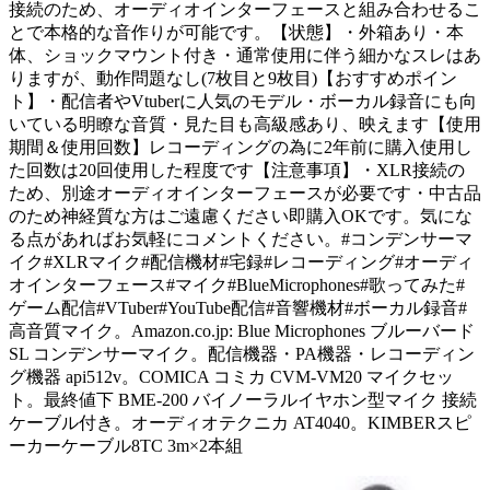
接続のため、オーディオインターフェースと組み合わせるこ
とで本格的な音作りが可能です。【状態】・外箱あり・本
体、ショックマウント付き・通常使用に伴う細かなスレはあ
りますが、動作問題なし(7枚目と9枚目)【おすすめポイン
ト】・配信者やVtuberに人気のモデル・ボーカル録音にも向
いている明瞭な音質・見た目も高級感あり、映えます【使用
期間＆使用回数】レコーディングの為に2年前に購入使用し
た回数は20回使用した程度です【注意事項】・XLR接続の
ため、別途オーディオインターフェースが必要です・中古品
のため神経質な方はご遠慮ください即購入OKです。気にな
る点があればお気軽にコメントください。#コンデンサーマ
イク#XLRマイク#配信機材#宅録#レコーディング#オーディ
オインターフェース#マイク#BlueMicrophones#歌ってみた#
ゲーム配信#VTuber#YouTube配信#音響機材#ボーカル録音#
高音質マイク。Amazon.co.jp: Blue Microphones ブルーバード
SL コンデンサーマイク。配信機器・PA機器・レコーディン
グ機器 api512v。COMICA コミカ CVM-VM20 マイクセッ
ト。最終値下 BME-200 バイノーラルイヤホン型マイク 接続
ケーブル付き。オーディオテクニカ AT4040。KIMBERスピ
ーカーケーブル8TC 3m×2本組