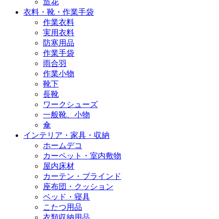
造花
衣料・靴・作業手袋
作業衣料
実用衣料
防寒用品
作業手袋
雨合羽
作業小物
靴下
長靴
ワークシューズ
一般靴、小物
傘
インテリア・家具・収納
ホームデコ
カーペット・室内敷物
屋内床材
カーテン・ブラインド
座布団・クッション
ベッド・寝具
こたつ用品
衣類収納用品