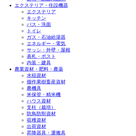
エクステリア・住設機器
エクステリア
キッチン
バス・洗面
トイレ
ガス・石油給湯器
エネルギー・電気
サッシ・外壁・屋根
表札・ポスト
内装・建具
農業資材・肥料・農薬
水稲資材
畑作果樹畜産資材
農機具
米保管・精米機
ハウス資材
支柱（栽培）
防鳥防獣資材
収穫資材
出荷資材
昇降器具・運搬具