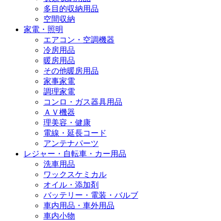
多目的収納用品
空間収納
家電・照明
エアコン・空調機器
冷房用品
暖房用品
その他暖房用品
家事家電
調理家電
コンロ・ガス器具用品
ＡＶ機器
理美容・健康
電線・延長コード
アンテナパーツ
レジャー・自転車・カー用品
洗車用品
ワックスケミカル
オイル・添加剤
バッテリー・電装・バルブ
車内用品・車外用品
車内小物