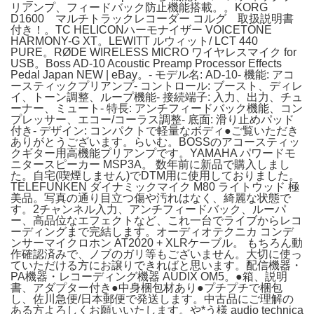
リアンプ、フィードバック防止機能搭載。。KORG
D1600 マルチトラックレコーダー コルグ 取扱説明書
付き！。TC HELICONハーモナイザー VOICETONE
HARMONY-G XT。LEWITT ルウィット/ LCT 440
PURE。RØDE WIRELESS MICRO ワイヤレスマイク for
USB。Boss AD-10 Acoustic Preamp Processor Effects
Pedal Japan NEW | eBay。- モデル名: AD-10- 機能: アコ
ースティックプリアンプ- コントロール: ブースト、ディレ
イ、トーン調整、ループ機能- 接続端子: 入力、出力、チュ
ーナー、ミュート- 特長: アンチフィードバック機能、コン
プレッサー、エコー/コーラス調整- 底面: 滑り止めパッド
付き- デザイン: コンパクトで軽量なボディ●ご覧いただき
ありがとうございます。らいむ。BOSSのアコースティッ
クギター用高機能プリアンプです。YAMAHA パワードモ
ニタースピーカー MSP3A。 数年前に新品で購入しまし
た。自宅(喫煙しません)でDTM用に使用しておりました。
TELEFUNKEN ダイナミックマイク M80 ライトウッド 極
美品。写真の通り目立つ傷や汚れはなく、綺麗な状態で
す。2チャンネル入力、アンチフィードバック、ルーパ
ー、高品位なエフェクトなど、これ一台でライブからレコ
ーディングまで完結します。オーディオテクニカ コンデ
ンサーマイクロホン AT2020 + XLRケーブル。 もちろん動
作確認済みで、ノブのガリ等もございません。大切に使っ
ていただける方にお譲りできればと思います。配信機器・
PA機器・レコーディング機器 AUDIX OM5。●箱、説明
書、アダプター付き●中身梱包材あり●プチプチで梱包
し、佐川急便/日本郵便で発送します。中古品にご理解の
ある方よろしくお願いいたします。や*う様 audio technica