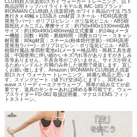
CLUB(鉄人倶楽部)スカイ ウォーカー トレーニング。以下
商品説明トップハイライトモデル名 IMC-18Sブランド
IRONMAN CLUB(鉄人倶楽部)色 ホワイト商品の寸法 75.5
奥行き x 49幅 x 133高さ cm材質 スチール・HDR(高密度
発泡ラバー)・ポリプロピレン・ポリ塩化ビニル・ABS樹
脂抵抗メカニズム 摩擦サイズ：約750x490x1330mm収納
サイズ：約190x490x1480mm組立式重量：約14kgメータ
ー機能：回数・時間・累積時間・消費カロリー・スキャン
耐荷重：80kg材質：スチール(粉体焼付塗装)・HDR(高密
度発泡ラバー)・ポリプロピレン・ポリ塩化ビニル・ABS
樹脂付属品:単四乾電池x1(メーター検品用)・簡易工具生産
国：中国使用に伴い細かいキズ汚れ等がありますがきしみ
音等ありません、不具合等がございません。サイズが抑え
るためハンドルと片脚のみ外した状態で発送します。宜し
くお願い致します。Amazon | IRONMAN CLUB(鉄人倶楽
部)スカイ ウォーカー トレーニング。綺麗な商品と思いま
す。スイングビート（値下げ交渉応じます）。3DExa-
wave スリーディーエクサウェーブ。簡単の組み立てが必
要です、道具のモンキーあれば締める事可能です。ウェー
ブスライダー FD-062 取扱説明書。マクロスEMS フィッ
トネストーン。