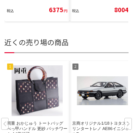
6375
8004
税込
円
税込
円
近くの売り場の商品
岡重 おかじゅう トートバッグ
京商オリジナル1/18トヨタスプ
べっ甲ハンドル 更紗 パッチワー
リンタートレノ AE86イニシャ