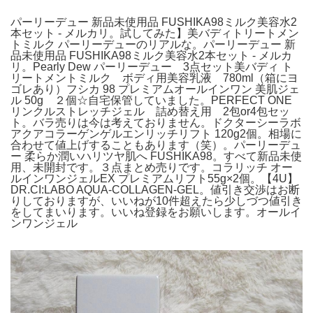
パーリーデュー 新品未使用品 FUSHIKA98ミルク美容水2
本セット - メルカリ。試してみた】美バディトリートメン
トミルク パーリーデューのリアルな。パーリーデュー 新
品未使用品 FUSHIKA98ミルク美容水2本セット - メルカ
リ。Pearly Dew パーリーデュー 3点セット美バディ ト
リートメントミルク ボディ用美容乳液 780ml（箱にヨ
ゴレあり）フシカ 98 プレミアムオールインワン 美肌ジェ
ル 50g ２個☆自宅保管していました。PERFECT ONE
リンクルストレッチジェル 詰め替え用 2包or4包セッ
ト。バラ売りは今は考えておりません。ドクターシーラボ
アクアコラーゲンゲルエンリッチリフト 120g2個。相場に
合わせて値上げすることもあります（笑）。パーリーデュ
ー 柔らか潤いハリツヤ肌へ FUSHIKA98。すべて新品未使
用、未開封です。３点まとめ売りです。コラリッチ オー
ルインワンジェルEX プレミアムリフト55g×2個。【4U】
DR.CI:LABO AQUA-COLLAGEN-GEL。値引き交渉はお断
りしておりますが、いいねが10件超えたら少しづつ値引き
をしてまいります。いいね登録をお願いします。オールイ
ンワンジェル