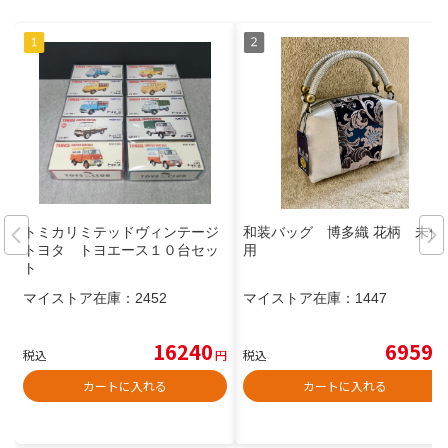
トミカリミテッドヴィンテージ
和装バッグ 博多織 花柄 未使
トヨタ トヨエース１０台セッ
用
ト
マイストア在庫：
2452
マイストア在庫：
1447
16240
6959
税込
円
税込
円
カートに入れる
カートに入れる