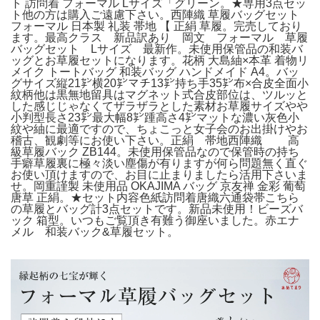
ト 訪問着 フォーマル Lサイズ「グリーン。★専用3点セッ
ト他の方は購入ご遠慮下さい。西陣織 草履バッグセット
フォーマル 日本製 礼装 帯地 【 正絹 草履。完売しており
ます。最高クラス 新品訳あり 岡文 フォーマル 草履
バッグセット Lサイズ 最新作。未使用保管品の和装バ
ッグとお草履セットになります。花柄 大島紬×本革 着物リ
メイク トートバッグ 和装バッグ ハンドメイド A4。バッ
グサイズ縦21㌢横20㌢マチ13㌢持ち手35㌢布×合皮全面小
紋柄他は黒無地留具はマグネット式合皮部位は、ツルッと
した感じじゃなくてザラザラとした素材お草履サイズやや
小判型長さ23㌢最大幅8㌢踵高さ4㌢マットな濃い灰色小
紋や紬に最適ですので、ちょこっと女子会のお出掛けやお
稽古、観劇等にお使い下さい。正絹 帯地西陣織 高
級草履バック ZB144。未使用保管品なので保管時の持ち
手癖草履裏に極々淡い塵傷が有りますが何ら問題無く直ぐ
お使い頂けますので、お目に止まりましたら活用下さいま
せ。岡重謹製 未使用品 OKAJIMA バッグ 京友禅 金彩 葡萄
唐草 正絹。★セット内容色紙訪問着唐織六通袋帯こちら
の草履とバッグ計3点セットです。新品未使用！ビーズバ
ック 箱型。いつもご覧頂き有難う御座いました。赤エナ
メル 和装バック&草履セット。