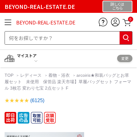
詳しくは
BEYOND-REAL-ESTATE.DE
こちら
0
BEYOND-REAL-ESTATE.DE
マイストア
変更
TOP
レディース
着物・浴衣
arcoiris★和装バッグとお草
履セット 未使用 保管品 楽天市場】草履バッグセット フォーマ
ル 3枚芯 変わり七宝 2点セット F
(6125)