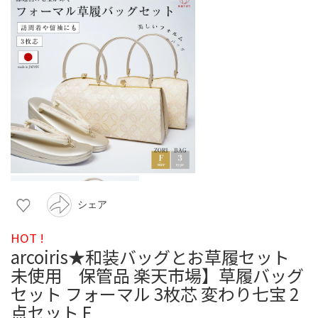
シェア
HOT !
arcoiris★和装バッグとお草履セット
未使用 保管品 楽天市場】草履バッグ
セット フォーマル 3枚芯 変わり七宝 2
点セット F