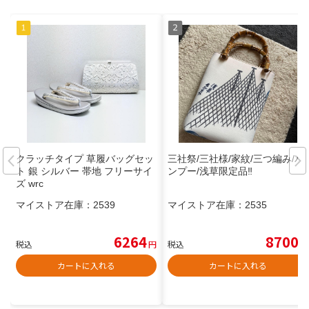
クラッチタイプ 草履バッグセッ
三社祭/三社様/家紋/三つ編み/バ
ト 銀 シルバー 帯地 フリーサイ
ンプー/浅草限定品‼️
ズ wrc
マイストア在庫：
2539
マイストア在庫：
2535
6264
8700
税込
円
税込
円
カートに入れる
カートに入れる